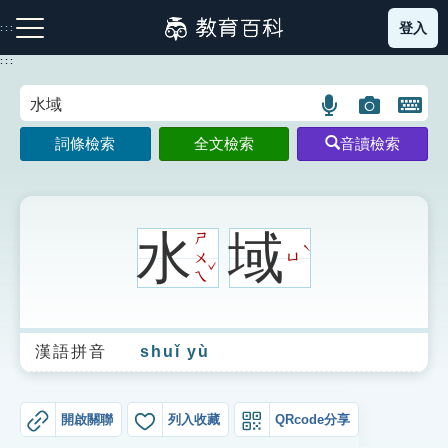
跳
登入
:::
到
主
:::
要
內
語
圖
開
容
注音索引圖示
筆畫索引圖示
部首索引表圖示
言
片
啟
詞條檢索
全文檢索
音讀檢索
搜
搜
鍵
尋
尋
盤
圖
圖
圖
示
示
示
水
域
ㄕ
ˋ
ㄨ
ㄩ
ˇ
ㄟ
網站導覽
漢語拼音
shuǐ yù
生字詞彙表
成語故事
開啟關聯
列入收藏
QRcode分享