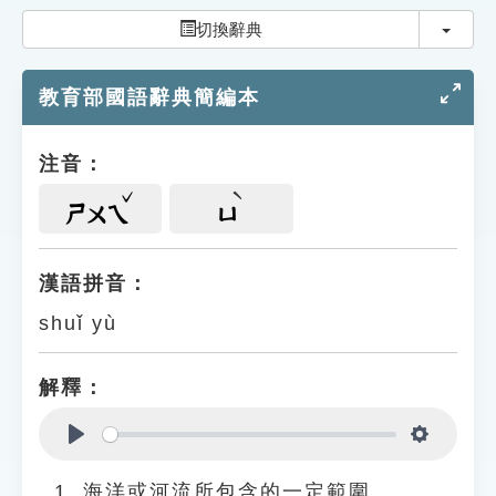
索引選單
切換
切換辭典
知識索引
教育部國語辭典簡編本
單字索引
生命大百科索引
注音：
遊戲專區
ㄕㄨㄟ
ㄩ
教學應用
漢語拼音：
shuǐ yù
貓頭鷹博士
解釋：
Play
Settings
海洋或河流所包含的一定範圍。