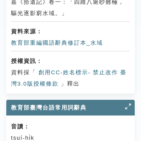
嘉《拾遺記》卷一：「四維八埏眇難極，
驅光逐影窮水域。」
資料來源：
教育部重編國語辭典修訂本_水域
授權資訊：
資料採「
創用CC-姓名標示- 禁止改作 臺
灣3.0版授權條款
」釋出
教育部臺灣台語常用詞辭典
音讀：
tsuí-hi̍k