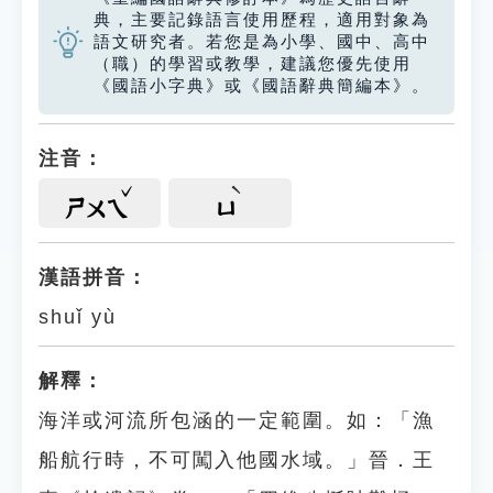
典，主要記錄語言使用歷程，適用對象為
語文研究者。若您是為小學、國中、高中
（職）的學習或教學，建議您優先使用
《國語小字典》或《國語辭典簡編本》。
注音：
ㄕㄨㄟ
ㄩ
漢語拼音：
shuǐ yù
解釋：
海洋或河流所包涵的一定範圍。如：「漁
船航行時，不可闖入他國水域。」晉．王