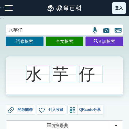
跳
登入
:::
到
主
:::
要
內
語
圖
開
容
注音索引圖示
筆畫索引圖示
部首索引表圖示
言
片
啟
詞條檢索
全文檢索
音讀檢索
搜
搜
鍵
尋
尋
盤
圖
圖
圖
示
示
示
水
芋
仔
網站導覽
生字詞彙表
開啟關聯
列入收藏
QRcode分享
成語故事
切換
切換辭典