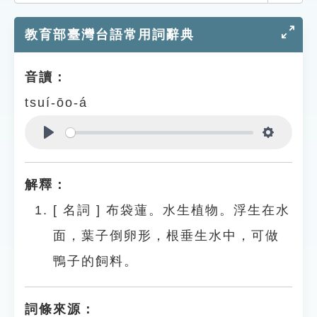
索引選單
教育部臺灣台語常用詞辭典
知識索引
單字索引
音讀：
生命大百科索引
tsuí-ōo-á
遊戲專區
Play
Settings
教學應用
解釋：
貓頭鷹博士
[
名詞
]
布袋蓮。水生植物。浮生在水
面，葉子倒卵形，根垂生水中，可做
鴨子的飼料。
詞條來源：