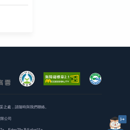
妥之處，請隨時與我們聯絡。
有限公司
57+、Edge79+及Safari11+