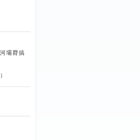
去河壩脣搞
。）