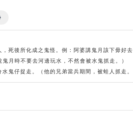
Settings
的人，死後所化成之鬼怪。例：阿婆講鬼月該下毋好
說鬼月時不要去河邊玩水，不然會被水鬼抓走。）
，分水鬼仔捉走。（他的兄弟當兵期間，被蛙人抓走