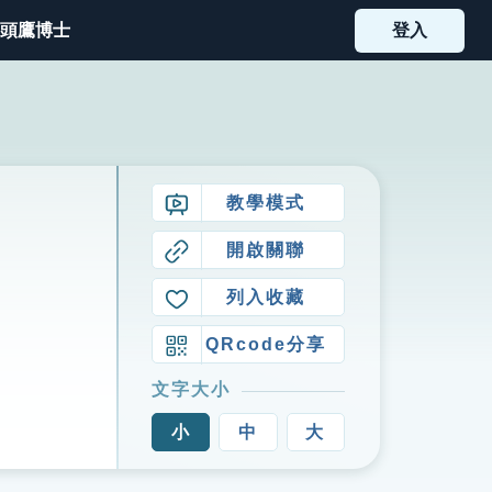
頭鷹博士
登入
教學模式
開啟關聯
列入收藏
QRcode分享
文字大小
小
中
大