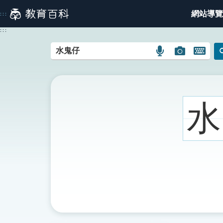
跳
網站導覽
:::
到
主
:::
要
內
語
圖
開
容
言
片
啟
搜
搜
鍵
尋
尋
盤
圖
圖
圖
水
示
示
示