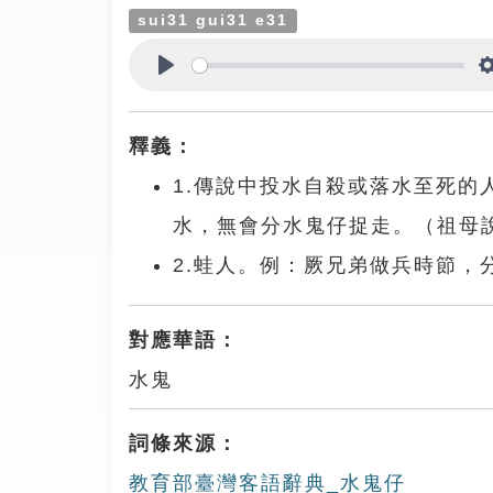
sui31 gui31 e31
Play
釋義：
1.傳說中投水自殺或落水至死
水，無會分水鬼仔捉走。（祖母
2.蛙人。例：厥兄弟做兵時節
對應華語：
水鬼
詞條來源：
教育部臺灣客語辭典_水鬼仔