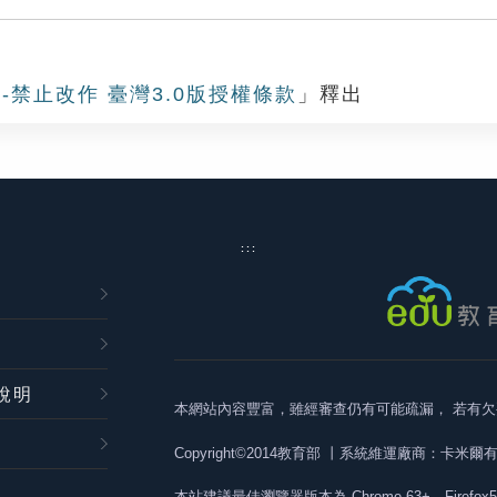
-禁止改作 臺灣3.0版授權條款
」釋出
:::
說明
本網站內容豐富，雖經審查仍有可能疏漏，
若有欠
Copyright©2014教育部
丨系統維運廠商：卡米爾
本站建議最佳瀏覽器版本為
Chrome 63+、Firefox