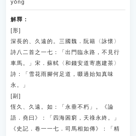
yǒng
解釋：
[形]
深長的、久遠的。三國魏．阮籍〈詠懷〉
詩八二首之一七：「出門臨永路，不見行
車馬。」宋．蘇軾〈和錢安道寄惠建茶〉
詩：「雪花雨腳何足道，啜過始知真味
永。」
[副]
恆久、久遠。如：「永垂不朽」。《論
語．堯曰》：「四海困窮，天祿永終。」
《史記．卷一一七．司馬相如傳》：「精