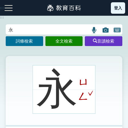
跳
登入
:::
到
主
:::
要
內
語
圖
開
容
注音索引圖示
筆畫索引圖示
部首索引表圖示
言
片
啟
詞條檢索
全文檢索
音讀檢索
搜
搜
鍵
尋
尋
盤
圖
圖
圖
示
示
示
永
ㄩ
網站導覽
ˇ
ㄥ
生字詞彙表
成語故事