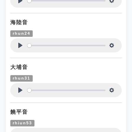
Play
Settings
海陸音
rhun24
Play
Settings
大埔音
rhun31
Play
Settings
饒平音
rhiun53