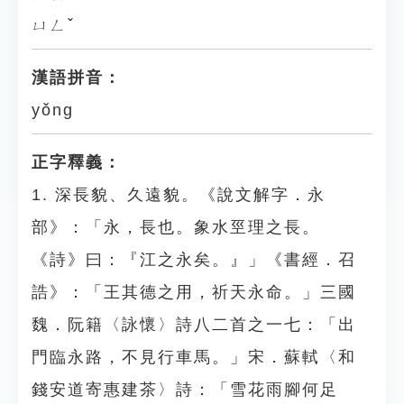
ㄩㄥˇ
漢語拼音：
yǒng
正字釋義：
1. 深長貌、久遠貌。《說文解字．永
部》：「永，長也。象水巠理之長。
《詩》曰：『江之永矣。』」《書經．召
誥》：「王其德之用，祈天永命。」三國
魏．阮籍〈詠懷〉詩八二首之一七：「出
門臨永路，不見行車馬。」宋．蘇軾〈和
錢安道寄惠建茶〉詩：「雪花雨腳何足