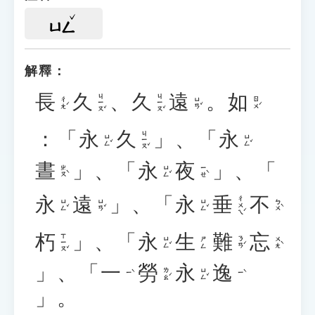
ㄩㄥ
解釋：
長
久
、
久
遠
。
如
ㄐㄧㄡˇ
ㄐㄧㄡˇ
ㄔㄤˊ
ㄩㄢˇ
ㄖㄨˊ
：「
永
久
」、「
永
ㄐㄧㄡˇ
ㄩㄥˇ
ㄩㄥˇ
晝
」、「
永
夜
」、「
ㄓㄡˋ
ㄩㄥˇ
ㄧㄝˋ
永
遠
」、「
永
垂
不
ㄔㄨㄟˊ
ㄩㄥˇ
ㄩㄢˇ
ㄩㄥˇ
ㄅㄨˋ
朽
」、「
永
生
難
忘
ㄒㄧㄡˇ
ㄩㄥˇ
ㄋㄢˊ
ㄨㄤˋ
ㄕㄥ
」、「
一
勞
永
逸
ㄌㄠˊ
ㄩㄥˇ
ㄧˋ
ㄧˋ
」。