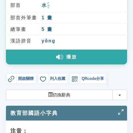
索引選單
ㄕㄨㄟˇ
部首
水
知識索引
部首外筆畫
1
畫
單字索引
總筆畫
5
畫
生命大百科索引
漢語拼音
yǒng
遊戲專區
播放
教學應用
開啟關聯
列入收藏
QRcode分享
貓頭鷹博士
切換
切換辭典
教育部國語小字典
注音：