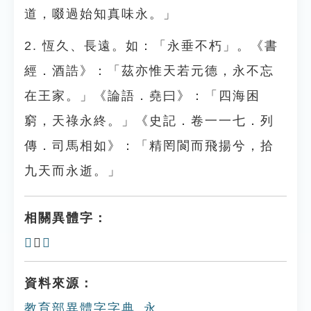
道，啜過始知真味永。」
2. 恆久、長遠。如：「永垂不朽」。《書
經．酒誥》：「茲亦惟天若元德，永不忘
在王家。」《論語．堯曰》：「四海困
窮，天祿永終。」《史記．卷一一七．列
傳．司馬相如》：「精罔閬而飛揚兮，拾
九天而永逝。」
相關異體字：
𣱵
、
𠘷
資料來源：
教育部異體字字典_永