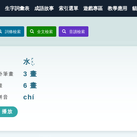
生字詞彙表
成語故事
索引選單
遊戲專區
教學應用
貓
詞條檢索
全文檢索
音讀檢索
ㄕㄨㄟˇ
水
3
畫
外筆畫
6
畫
畫
chí
拼音
播放