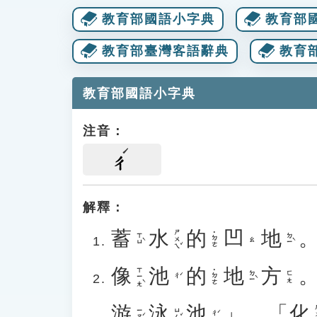
教育部國語小字典
教育部
教育部臺灣客語辭典
教育
教育部國語小字典
注音：
ㄔ
解釋：
蓄
水
的
凹
地
ㄕㄨㄟˇ
˙ㄉㄜ
ㄒㄩˋ
ㄉㄧˋ
ㄠ
像
池
的
地
方
ㄒㄧㄤˋ
˙ㄉㄜ
ㄉㄧˋ
ㄈㄤ
ㄔˊ
游
泳
池
」、「
化
ㄏ
ㄧㄡˊ
ㄩㄥˇ
ㄔˊ