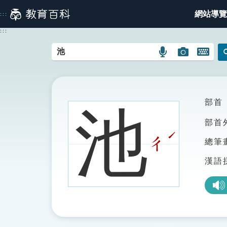
跳
網站導覽
:::
到
主
:::
要
內
語
圖
開
容
言
片
啟
搜
搜
鍵
尋
尋
盤
圖
圖
圖
部首
池
示
示
示
部首
ˊ
ㄔ
總筆
漢語