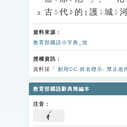
古
代
的
護
城
˙ㄉㄜ
ㄍㄨˇ
ㄉㄞˋ
ㄏㄨˋ
ㄔㄥˊ
資料來源：
教育部國語小字典_池
授權資訊：
資料採「
創用CC-姓名標示- 禁止改
教育部國語辭典簡編本
注音：
ㄔ