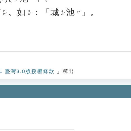
河
。
如
：「
城
池
」。
ㄏㄜˊ
ㄖㄨˊ
ㄔㄥˊ
ㄔˊ
作 臺灣3.0版授權條款
」釋出