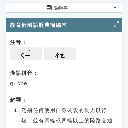
索引選單
切換
切換辭典
知識索引
教育部國語辭典簡編本
單字索引
生命大百科索引
注音：
遊戲專區
ㄑㄧ
ㄔㄜ
教學應用
漢語拼音：
qì chē
貓頭鷹博士
解釋：
泛指任何使用自身裝設的動力以行
駛，並有四輪或四輪以上的陸路交通