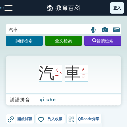
跳
登入
:::
到
主
:::
要
內
語
圖
開
容
注音索引圖示
筆畫索引圖示
部首索引表圖示
言
片
啟
詞條檢索
全文檢索
音讀檢索
搜
搜
鍵
尋
尋
盤
圖
圖
圖
示
示
示
汽
車
ㄑ
ㄔ
ˋ
ㄧ
ㄜ
網站導覽
漢語拼音
qì chē
生字詞彙表
成語故事
開啟關聯
列入收藏
QRcode分享