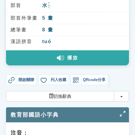
索引選單
ㄕㄨㄟˇ
部首
水
知識索引
部首外筆畫
5
畫
單字索引
總筆畫
8
畫
生命大百科索引
漢語拼音
tuó
遊戲專區
播放
教學應用
開啟關聯
列入收藏
QRcode分享
貓頭鷹博士
切換
切換辭典
教育部國語小字典
注音：