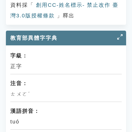
資料採「
創用CC-姓名標示- 禁止改作 臺
灣3.0版授權條款
」釋出
教育部異體字字典
字級：
正字
注音：
ㄊㄨㄛˊ
漢語拼音：
tuó