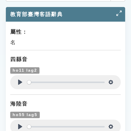
索引選單
教育部臺灣客語辭典
知識索引
單字索引
屬性：
生命大百科索引
名
遊戲專區
四縣音
教學應用
ho11 lag2
貓頭鷹博士
Play
Settings
海陸音
ho55 lag5