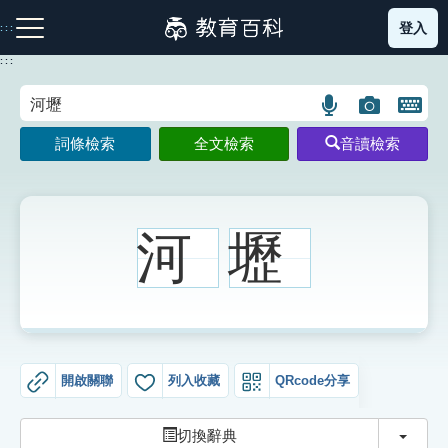
跳
登入
:::
到
主
:::
要
內
語
圖
開
容
注音索引圖示
筆畫索引圖示
部首索引表圖示
言
片
啟
詞條檢索
全文檢索
音讀檢索
搜
搜
鍵
尋
尋
盤
圖
圖
圖
示
示
示
河
壢
網站導覽
生字詞彙表
開啟關聯
列入收藏
QRcode分享
成語故事
切換
切換辭典