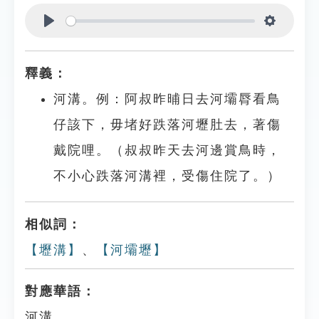
Play
Settings
釋義：
河溝。例：阿叔昨晡日去河壩脣看鳥
仔該下，毋堵好跌落河壢肚去，著傷
戴院哩。（叔叔昨天去河邊賞鳥時，
不小心跌落河溝裡，受傷住院了。）
相似詞：
【壢溝】
、
【河壩壢】
對應華語：
河溝