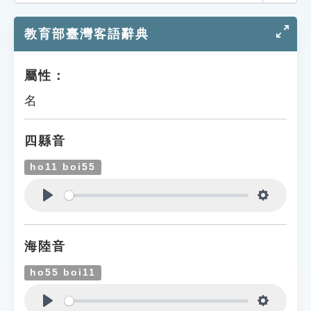
索引選單
教育部臺灣客語辭典
知識索引
單字索引
屬性：
生命大百科索引
名
遊戲專區
四縣音
教學應用
ho11 boi55
貓頭鷹博士
Play
Settings
海陸音
ho55 boi11