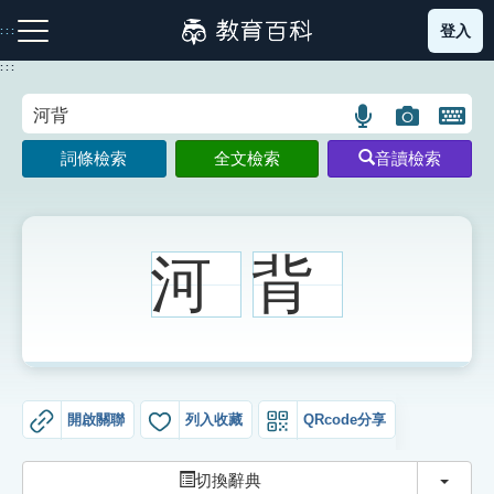
跳
登入
:::
到
主
:::
要
內
語
圖
開
容
注音索引圖示
筆畫索引圖示
部首索引表圖示
言
片
啟
詞條檢索
全文檢索
音讀檢索
搜
搜
鍵
尋
尋
盤
圖
圖
圖
示
示
示
河
背
網站導覽
生字詞彙表
開啟關聯
列入收藏
QRcode分享
成語故事
切換
切換辭典