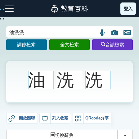
跳
登入
:::
到
主
:::
要
內
語
圖
開
容
注音索引圖示
筆畫索引圖示
部首索引表圖示
言
片
啟
詞條檢索
全文檢索
音讀檢索
搜
搜
鍵
尋
尋
盤
圖
圖
圖
示
示
示
油
洗
洗
網站導覽
生字詞彙表
開啟關聯
列入收藏
QRcode分享
成語故事
切換
切換辭典