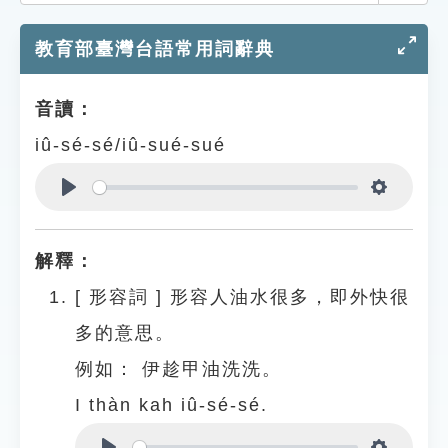
索引選單
教育部臺灣台語常用詞辭典
知識索引
單字索引
音讀：
生命大百科索引
iû-sé-sé/iû-sué-sué
遊戲專區
Play
Settings
教學應用
解釋：
貓頭鷹博士
[
形容詞
]
形容人油水很多，即外快很
多的意思。
例如：
伊趁甲油洗洗。
I thàn kah iû-sé-sé.