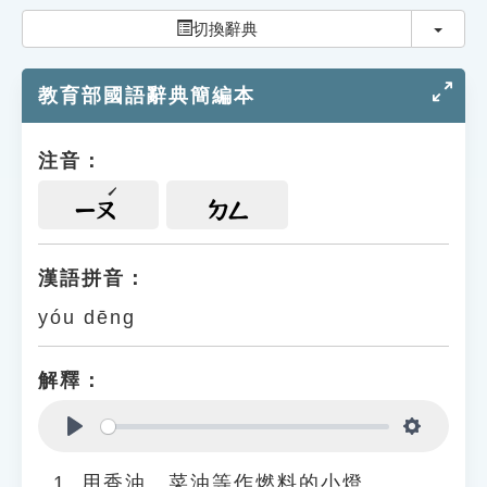
索引選單
切換
切換辭典
知識索引
教育部國語辭典簡編本
單字索引
生命大百科索引
注音：
遊戲專區
ㄧㄡ
ㄉㄥ
教學應用
漢語拼音：
yóu dēng
貓頭鷹博士
解釋：
Play
Settings
用香油、菜油等作燃料的小燈。