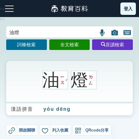
跳
登入
:::
到
主
:::
要
內
語
圖
開
容
注音索引圖示
筆畫索引圖示
部首索引表圖示
言
片
啟
詞條檢索
全文檢索
音讀檢索
搜
搜
鍵
尋
尋
盤
圖
圖
圖
示
示
示
油
燈
ㄧ
ㄉ
ˊ
ㄡ
ㄥ
網站導覽
漢語拼音
yóu dēng
生字詞彙表
成語故事
開啟關聯
列入收藏
QRcode分享