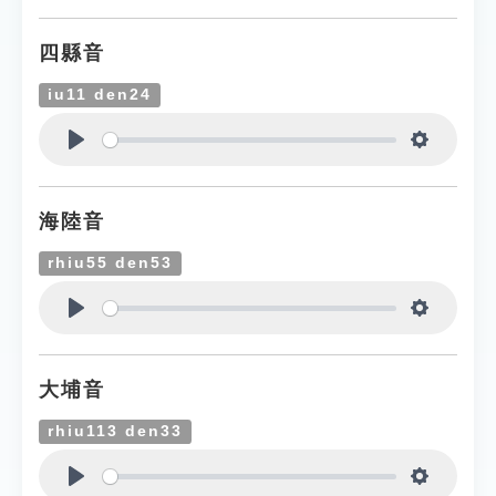
四縣音
iu11 den24
Play
Settings
海陸音
rhiu55 den53
Play
Settings
大埔音
rhiu113 den33