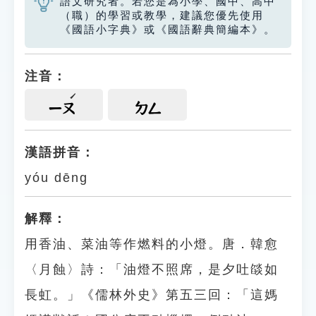
語文研究者。若您是為小學、國中、高中
（職）的學習或教學，建議您優先使用
《國語小字典》或《國語辭典簡編本》。
注音：
ㄧㄡ
ㄉㄥ
漢語拼音：
yóu dēng
解釋：
用香油、菜油等作燃料的小燈。唐．韓愈
〈月蝕〉詩：「油燈不照席，是夕吐燄如
長虹。」《儒林外史》第五三回：「這媽