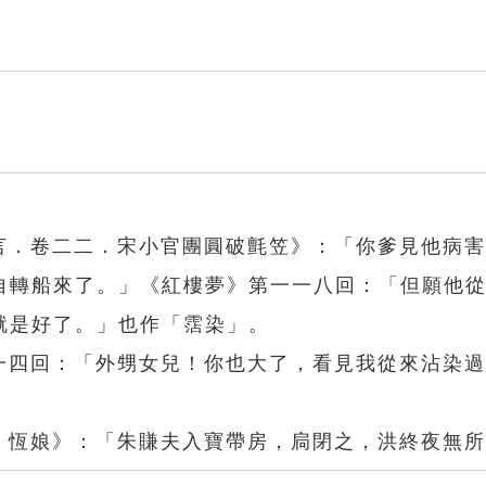
通言．卷二二．宋小官團圓破氈笠》：「你爹見他病
自轉船來了。」《紅樓夢》第一一八回：「但願他
就是好了。」也作「霑染」。
一一四回：「外甥女兒！你也大了，看見我從來沾染
〇．恆娘》：「朱賺夫入寶帶房，扃閉之，洪終夜無