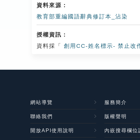
資料來源：
教育部重編國語辭典修訂本_沾染
授權資訊：
資料採「
創用CC-姓名標示- 禁止改
網站導覽
服務簡介
聯絡我們
版權聲明
開放API使用說明
內嵌搜尋欄位