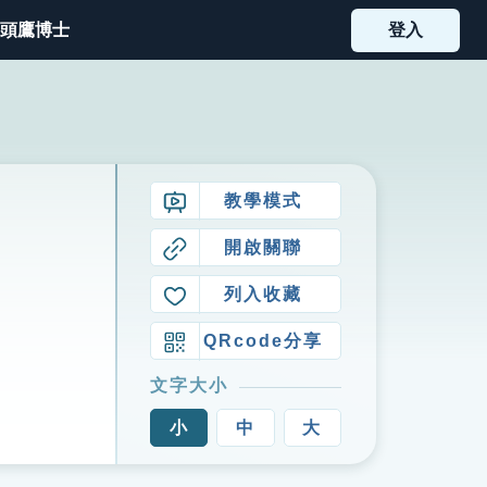
頭鷹博士
登入
教學模式
開啟關聯
列入收藏
QRcode分享
文字大小
小
中
大