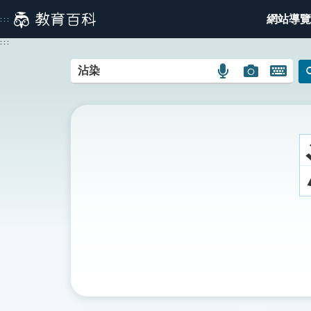
跳
網站導覽
:::
到
主
:::
要
內
語
圖
開
容
言
片
啟
搜
搜
鍵
尋
尋
盤
圖
圖
圖
示
示
示