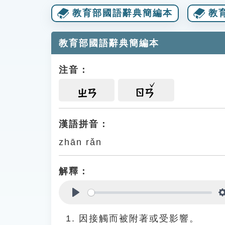
教育部國語辭典簡編本
教
教育部國語辭典簡編本
注音：
ㄓㄢ
ㄖㄢ
漢語拼音：
zhān rǎn
解釋：
Play
因接觸而被附著或受影響。