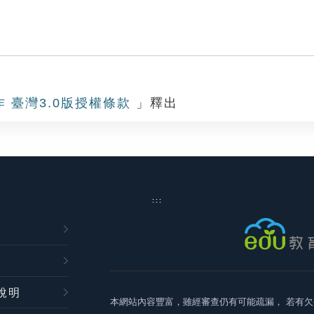
作 臺灣3.0版授權條款
」釋出
:::
說明
本網站內容豐富，雖經審查仍有可能疏漏，
若有欠