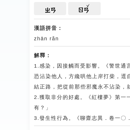
ㄓㄢ
ㄖㄢ
漢語拼音：
zhān rǎn
解釋：
1.感染，因接觸而受影響。《警世
恐沾染他人，方纔哄他上岸打柴，逕
結正路，把從前那些邪魔永不沾染，
2.獲取非分的好處。《紅樓夢》第
有？」
3.發生性行為。《聊齋志異．卷一