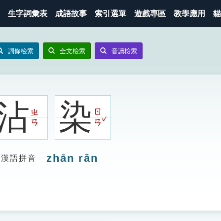
生字詞彙表
成語故事
索引選單
遊戲專區
教學應用
貓
詞條檢索
全文檢索
音讀檢索
沾
染
ㄓ
ㄖ
ˇ
ㄢ
ㄢ
zhān rǎn
漢語拼音