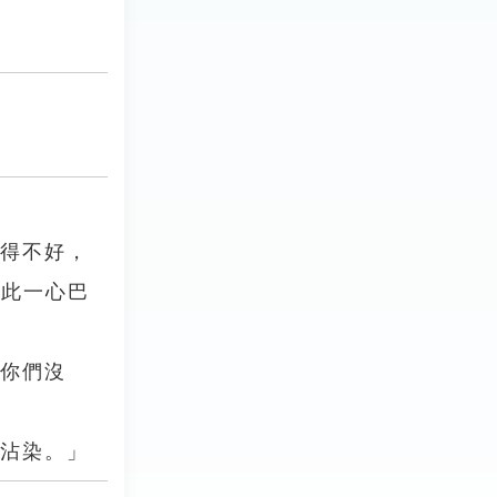
害得不好，
從此一心巴
過你們沒
所沾染。」