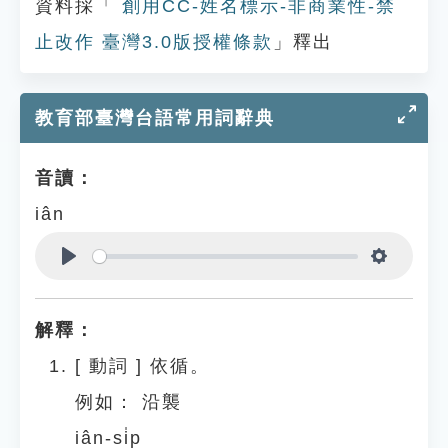
資料採「
創用CC-姓名標示-非商業性-禁
止改作 臺灣3.0版授權條款
」釋出
教育部臺灣台語常用詞辭典
音讀：
iân
Play
Settings
解釋：
[
動詞
]
依循。
例如：
沿襲
iân-si̍p