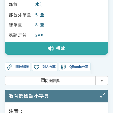
索引選單
ㄕㄨㄟˇ
部首
水
知識索引
部首外筆畫
5
畫
單字索引
總筆畫
8
畫
生命大百科索引
漢語拼音
yán
遊戲專區
播放
教學應用
開啟關聯
列入收藏
QRcode分享
貓頭鷹博士
切換
切換辭典
教育部國語小字典
注音：