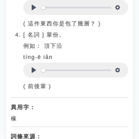
Play
Settings
( 這件東西你是包了幾層？ )
[
名詞
]
輩份。
例如：
頂下沿
tíng-ē iân
Play
Settings
( 前後輩 )
異用字：
椽
詞條來源：