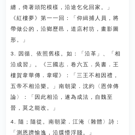
纏，倚著頭陀模樣，沿途乞化回家。」
《紅樓夢》第一一回：「仰緝捕人員，將
帶做公的，沿鄉歷邑，道店村坊，畫影圖
形。」
3. 因循、依照舊樣。如：「沿革」、「相
沿成習」。《三國志．卷六五．吳書．王
樓賀韋華傳．韋曜》：「三王不相因禮，
五帝不相沿樂。」南朝梁．沈約〈恩倖傳
論〉：「因此相沿，遂為成法，自魏至
晉，莫之能改。」
4. 隨；隨從。南朝梁．江淹〈雜體〉詩：
「測恩躋愉逸，沿牒懵浮賤。」