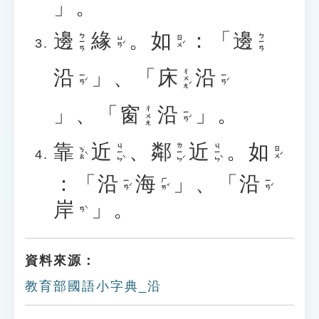
」。
邊
緣
。
如
：「
邊
ㄅㄧㄢ
ㄅㄧㄢ
ㄩㄢˊ
ㄖㄨˊ
沿
」、「
床
沿
ㄔㄨㄤˊ
ㄧㄢˊ
ㄧㄢˊ
」、「
窗
沿
」。
ㄔㄨㄤ
ㄧㄢˊ
靠
近
、
鄰
近
。
如
ㄐㄧㄣˋ
ㄌㄧㄣˊ
ㄐㄧㄣˋ
ㄎㄠˋ
ㄖㄨˊ
：「
沿
海
」、「
沿
ㄧㄢˊ
ㄏㄞˇ
ㄧㄢˊ
岸
」。
ㄢˋ
資料來源：
教育部國語小字典_沿