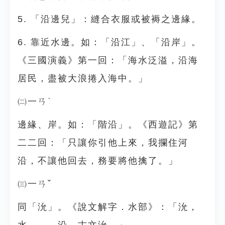
5. 「沿邊兒」：縫合衣服或被褥之邊緣。
6. 靠近水邊。如：「沿江」、「沿岸」。
《三國演義》第一回：「海水泛溢，沿海
居民，盡被大浪捲入海中。」
㈡一ㄢˋ
邊緣、岸。如：「階沿」。《西遊記》第
二二回：「只讓你引他上來，我攔住河
沿，不讓他回去，務要將他擒了。」
㈢一ㄢˇ
同「沇」。《說文解字．水部》：「沇，