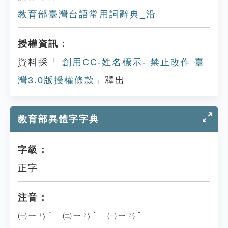
教育部臺灣台語常用詞辭典_沿
授權資訊：
資料採「
創用CC-姓名標示- 禁止改作 臺
灣3.0版授權條款
」釋出
教育部異體字字典
字級：
正字
注音：
㈠ㄧㄢˊ ㈡ㄧㄢˋ ㈢ㄧㄢˇ