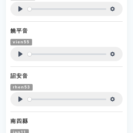
Play
Settings
饒平音
vien55
Play
Settings
詔安音
rhen53
Play
Settings
南四縣
ian11