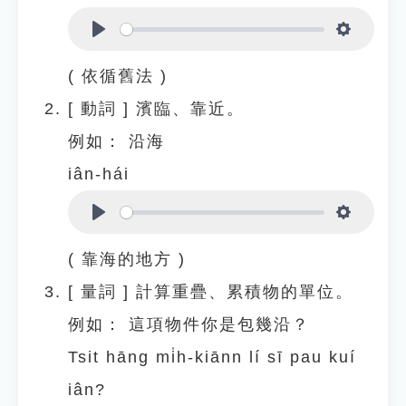
Play
Settings
( 依循舊法 )
[
動詞
]
濱臨、靠近。
例如：
沿海
iân-hái
Play
Settings
( 靠海的地方 )
[
量詞
]
計算重疊、累積物的單位。
例如：
這項物件你是包幾沿？
Tsit hāng mi̍h-kiānn lí sī pau kuí
iân?