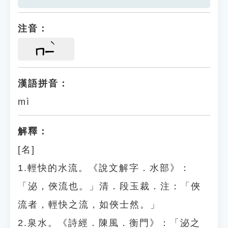
注音：
ㄇㄧ
漢語拼音：
mì
解釋：
[名]
1.輕快的水流。《說文解字．水部》：
「泌，俠流也。」清．段玉裁．注：「俠
流者，輕快之流，如俠士然。」
2.泉水。《詩經．陳風．衡門》：「泌之