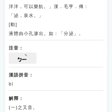
洋洋，可以樂飢。」漢．毛亨．傳：
「泌，泉水。」
[動]
液體由小孔滲出。如：「分泌」。
注音：
ㄅㄧ
漢語拼音：
bì
解釋：
(一)之又音。