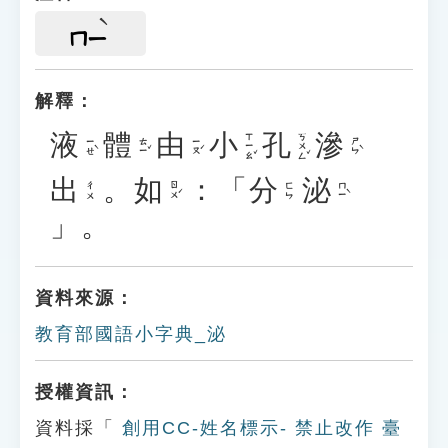
ㄇㄧ
解釋：
液
體
由
小
孔
滲
ㄒㄧㄠˇ
ㄎㄨㄥˇ
ㄧㄝˋ
ㄊㄧˇ
ㄧㄡˊ
ㄕㄣˋ
出
。
如
：「
分
泌
ㄖㄨˊ
ㄇㄧˋ
ㄔㄨ
ㄈㄣ
」。
資料來源：
教育部國語小字典_泌
授權資訊：
資料採「
創用CC-姓名標示- 禁止改作 臺