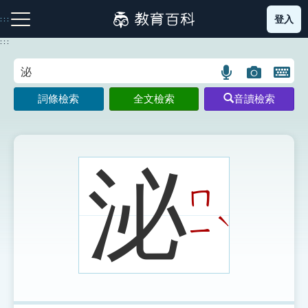
跳
登入
:::
到
主
:::
要
內
語
圖
開
容
注音索引圖示
筆畫索引圖示
部首索引表圖示
言
片
啟
詞條檢索
全文檢索
音讀檢索
搜
搜
鍵
尋
尋
盤
圖
圖
圖
示
示
示
泌
ㄇ
網站導覽
ˋ
ㄧ
生字詞彙表
成語故事