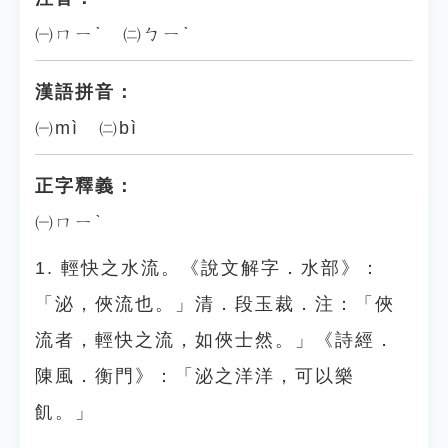
㈠ㄇㄧˋ ㈡ㄅㄧˋ
漢語拼音：
㈠mì ㈡bì
正字釋義：
㈠ㄇㄧˋ
1. 輕快之水流。《說文解字．水部》：
「泌，俠流也。」清．段玉裁．注：「俠
流者，輕快之流，如俠士然。」《詩經．
陳風．衡門》：「泌之洋洋，可以樂
飢。」