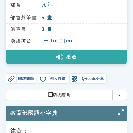
索引選單
ㄕㄨㄟˇ
部首
水
知識索引
部首外筆畫
5
畫
單字索引
總筆畫
8
畫
生命大百科索引
漢語拼音
[一]bì[二]mì
遊戲專區
播放
教學應用
開啟關聯
列入收藏
QRcode分享
貓頭鷹博士
切換
切換辭典
教育部國語小字典
注音：