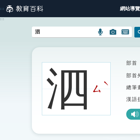
跳
網站導覽
:::
到
主
:::
要
內
語
圖
開
容
言
片
啟
搜
搜
鍵
尋
尋
盤
圖
圖
圖
部首
泗
示
示
示
部首
ˋ
ㄙ
總筆
漢語