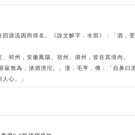
分四源流因而得名。《說文解字．水部》：「泗，
安、邳州，安徽鳳陽、宿州、泗州，皆在其境內。
「寤寐無為，涕泗滂沱。」漢．毛亨．傳：「自鼻曰
怛人心。」