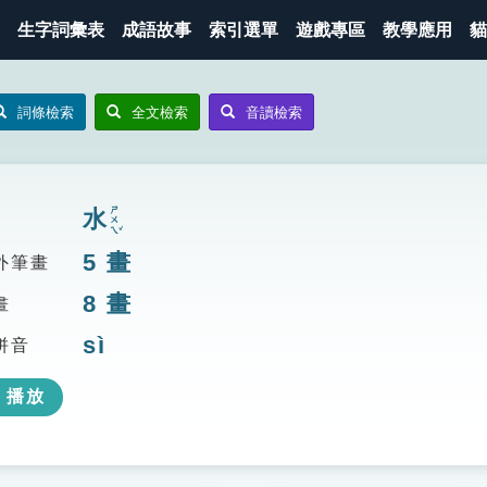
生字詞彙表
成語故事
索引選單
遊戲專區
教學應用
貓
詞條檢索
全文檢索
音讀檢索
ㄕㄨㄟˇ
水
5
畫
外筆畫
8
畫
畫
sì
拼音
播放