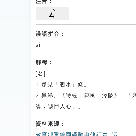
注音：
ㄙ
漢語拼音：
sì
解釋：
[名]
1.參見「泗水」條。
2.鼻涕。《詩經．陳風．澤陂》：
漓，誠怛人心。」
資料來源：
教育部重編國語辭典修訂本_泗