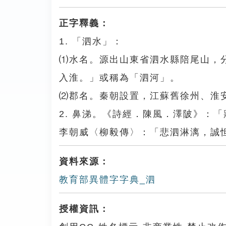
正字釋義：
1. 「泗水」：
⑴水名。源出山東省泗水縣陪尾山，
入淮。」或稱為「泗河」。
⑵郡名。秦朝設置，江蘇舊徐州、淮
2. 鼻涕。《詩經．陳風．澤陂》：
李朝威〈柳毅傳〉：「悲泗淋漓，誠
資料來源：
教育部異體字字典_泗
授權資訊：