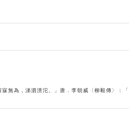
「寤寐無為，涕泗滂沱。」唐．李朝威〈柳毅傳〉：