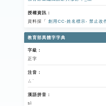
授權資訊：
資料採「
創用CC-姓名標示- 禁止改
教育部異體字字典
字級：
正字
注音：
ㄙˋ
漢語拼音：
sì