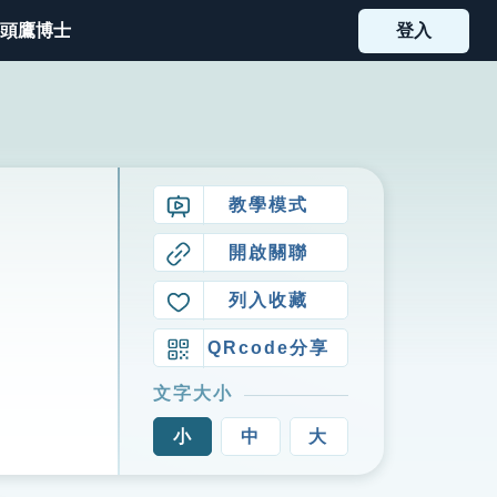
頭鷹博士
登入
教學模式
開啟關聯
列入收藏
QRcode分享
文字大小
小
中
大