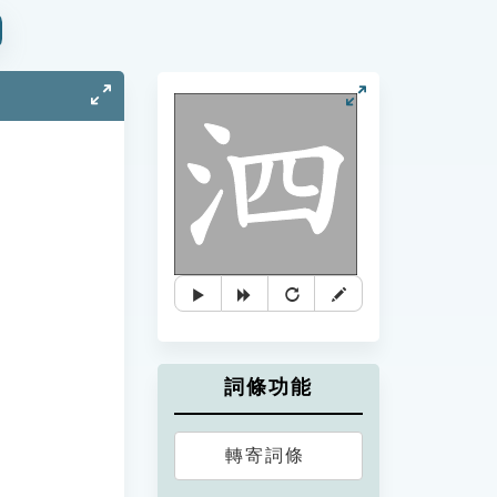
詞條功能
轉寄詞條