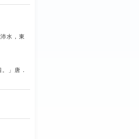
受沛水，東
泗。」唐．