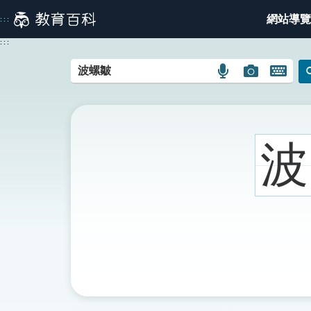
跳
網站導覽
:::
到
主
:::
要
內
語
圖
開
容
言
片
啟
搜
搜
鍵
尋
尋
盤
圖
圖
圖
波
示
示
示