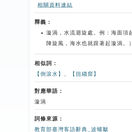
相關資料連結
釋義：
漩渦，水流迴旋處。例：海面項
陣旋風，海水也就跟著起漩渦。
相似詞：
【倒滾水】
、
【扭縐窟】
對應華語：
漩渦
詞條來源：
教育部臺灣客語辭典_波螺皺