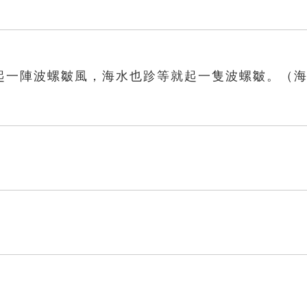
起一陣波螺皺風，海水也跈等就起一隻波螺皺。（
）