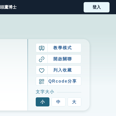
頭鷹博士
登入
教學模式
開啟關聯
列入收藏
QRcode分享
文字大小
小
中
大