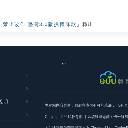
-禁止改作 臺灣3.0版授權條款
」釋出
:::
說明
本網站內容豐富，雖經審查仍有可能疏漏，
若有欠
Copyright©2014教育部
丨系統維運廠商：卡米爾
本站建議最佳瀏覽器版本為
Chrome 63+、Firefox