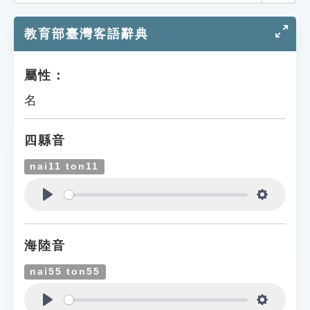
索引選單
教育部臺灣客語辭典
知識索引
單字索引
屬性：
生命大百科索引
名
遊戲專區
四縣音
教學應用
nai11 ton11
貓頭鷹博士
Play
Settings
海陸音
nai55 ton55