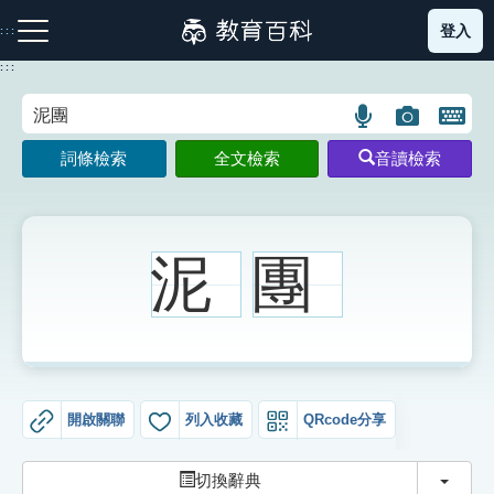
跳
登入
:::
到
主
:::
要
內
語
圖
開
容
注音索引圖示
筆畫索引圖示
部首索引表圖示
言
片
啟
詞條檢索
全文檢索
音讀檢索
搜
搜
鍵
尋
尋
盤
圖
圖
圖
示
示
示
泥
團
網站導覽
生字詞彙表
開啟關聯
列入收藏
QRcode分享
成語故事
切換
切換辭典