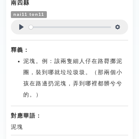
南四縣
nai11 ton11
Play
Settings
釋義：
泥塊。例：該兩隻細人仔在路脣擲泥
團，裝到哪就垃垃圾圾。（那兩個小
孩在路邊扔泥塊，弄到哪裡都髒兮兮
的。）
對應華語：
泥塊