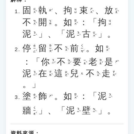
固
執
、
拘
束
、
放
ㄍㄨˋ
ㄕㄨˋ
ㄈㄤˋ
ㄐㄩ
ㄓˊ
不
開
。
如
：「
拘
ㄅㄨˋ
ㄖㄨˊ
ㄎㄞ
ㄐㄩ
泥
」、「
泥
古
」。
ㄋㄧˋ
ㄋㄧˋ
ㄍㄨˇ
停
留
不
前
。
如
ㄊㄧㄥˊ
ㄌㄧㄡˊ
ㄑㄧㄢˊ
ㄅㄨˋ
ㄖㄨˊ
：「
你
不
要
老
是
ㄋㄧˇ
ㄅㄨˊ
ㄧㄠˋ
ㄌㄠˇ
ㄕˋ
泥
在
這
兒
不
走
ㄋㄧˋ
ㄗㄞˋ
ㄓㄜˋ
ㄅㄨˋ
ㄗㄡˇ
ㄦ
。」
塗
飾
。
如
：「
泥
ㄊㄨˊ
ㄖㄨˊ
ㄋㄧˋ
ㄕˋ
牆
」、「
泥
壁
」。
ㄑㄧㄤˊ
ㄋㄧˋ
ㄅㄧˋ
資料來源：