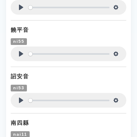
Play
Settings
饒平音
ni55
Play
Settings
詔安音
ni53
Play
Settings
南四縣
nai11