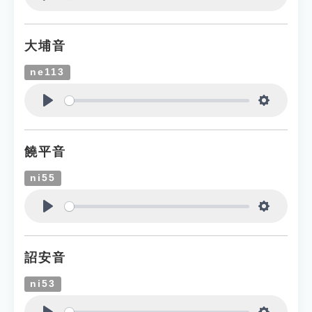
Play
Settings
大埔音
ne113
Play
Settings
饒平音
ni55
Play
Settings
詔安音
ni53