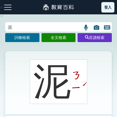
跳
登入
:::
到
主
:::
要
內
語
圖
開
容
注音索引圖示
筆畫索引圖示
部首索引表圖示
言
片
啟
詞條檢索
全文檢索
音讀檢索
搜
搜
鍵
尋
尋
盤
圖
圖
圖
示
示
示
泥
ㄋ
網站導覽
ˊ
ㄧ
生字詞彙表
成語故事