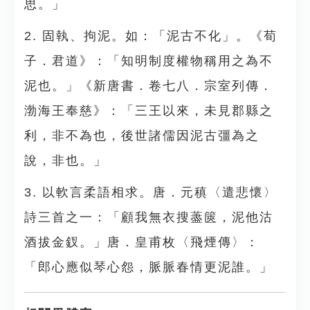
思。」
2. 固執、拘泥。如：「泥古不化」。《荀
子．君道》：「知明制度權物稱用之為不
泥也。」《新唐書．卷七八．宗室列傳．
渤海王奉慈》：「三王以來，未見郡縣之
利，非不為也，後世諸儒因泥古彊為之
說，非也。」
3. 以軟言柔語相求。唐．元稹〈遣悲懷〉
詩三首之一：「顧我無衣搜藎篋，泥他沽
酒拔金釵。」唐．皇甫枚〈飛煙傳〉：
「郎心應似琴心怨，脈脈春情更泥誰。」