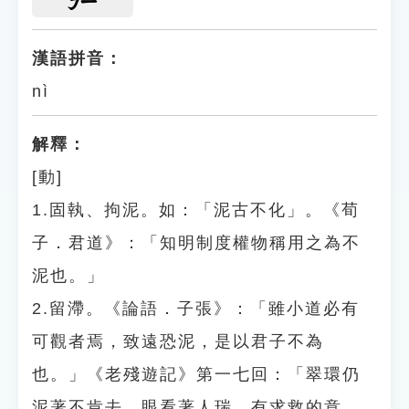
ㄋㄧ
漢語拼音：
nì
解釋：
[動]
1.固執、拘泥。如：「泥古不化」。《荀
子．君道》：「知明制度權物稱用之為不
泥也。」
2.留滯。《論語．子張》：「雖小道必有
可觀者焉，致遠恐泥，是以君子不為
也。」《老殘遊記》第一七回：「翠環仍
泥著不肯去，眼看著人瑞，有求救的意