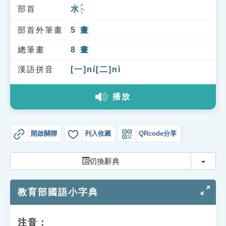
索引選單
ㄕㄨㄟˇ
部首
水
知識索引
部首外筆畫
5
畫
單字索引
總筆畫
8
畫
生命大百科索引
漢語拼音
[一]ní[二]nì
遊戲專區
播放
教學應用
開啟關聯
列入收藏
QRcode分享
貓頭鷹博士
切換
切換辭典
教育部國語小字典
注音：