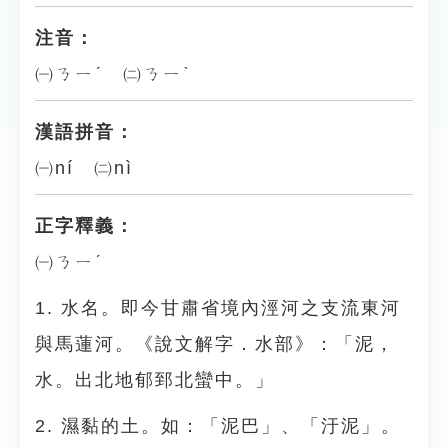
注音：
㈠ㄋㄧˊ ㈡ㄋㄧˋ
漢語拼音：
㈠ní ㈡nì
正字釋義：
㈠ㄋㄧˊ
1. 水名。即今甘肅省境內涇河之支流東河
與馬蓮河。《說文解字．水部》：「泥，
水。出北地郁郅北蠻中。」
2. 濕黏的土。如：「泥巴」、「汙泥」。