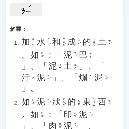
ㄋㄧ
解釋：
加
水
和
成
的
土
ㄕㄨㄟˇ
ㄏㄨㄛˋ
ㄐㄧㄚ
˙ㄉㄜ
ㄔㄥˊ
ㄊㄨˇ
。
如
：「
泥
巴
ㄖㄨˊ
ㄋㄧˊ
ㄅㄚ
」、「
泥
土
」、「
ㄋㄧˊ
ㄊㄨˇ
汙
泥
」、「
爛
泥
ㄋㄧˊ
ㄌㄢˋ
ㄋㄧˊ
ㄨ
」。
如
泥
狀
的
東
西
ㄓㄨㄤˋ
ㄉㄨㄥ
˙ㄉㄜ
˙ㄒㄧ
ㄖㄨˊ
ㄋㄧˊ
。
如
：「
印
泥
ㄖㄨˊ
ㄧㄣˋ
ㄋㄧˊ
」、「
肉
泥
」、「
ㄖㄡˋ
ㄋㄧˊ