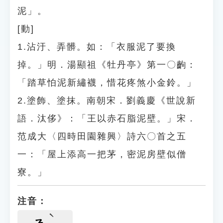
泥」。
[動]
1.沾汙、弄髒。如：「衣服泥了要換
掉。」明．湯顯祖《牡丹亭》第一〇齣：
「踏草怕泥新繡襪，惜花疼煞小金鈴。」
2.塗飾、塗抹。南朝宋．劉義慶《世說新
語．汰侈》：「王以赤石脂泥壁。」宋．
范成大〈四時田園雜興〉詩六〇首之五
一：「屋上添高一把茅，密泥房壁似僧
寮。」
注音：