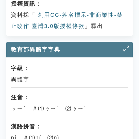
授權資訊：
資料採「
創用CC-姓名標示-非商業性-禁
止改作 臺灣3.0版授權條款
」釋出
教育部異體字字典
字級：
異體字
注音：
ㄋㄧˊ ＃⑴ㄋㄧˊ ⑵ㄋㄧˋ
漢語拼音：
ní ＃⑴ní ⑵nì