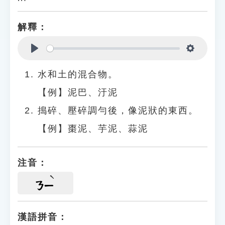
解釋：
Play
Settings
水和土的混合物。
【例】泥巴、汙泥
搗碎、壓碎調勻後，像泥狀的東西。
【例】棗泥、芋泥、蒜泥
注音：
ㄋㄧ
漢語拼音：