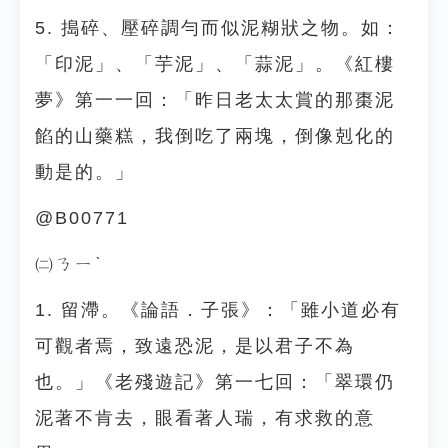
5. 搗碎、壓碎調勻而似泥糊狀之物。如：
「印泥」、「芋泥」、「蒜泥」。《紅樓
夢》第一一回：「昨日老太太賞的那棗泥
餡的山藥糕，我倒吃了兩塊，倒像剋化的
動是的。」
@B00771
㈡ㄋㄧˋ
1. 留滯。《論語．子張》：「雖小道必有
可觀者焉，致遠恐泥，是以君子不為
也。」《老殘遊記》第一七回：「翠環仍
泥著不肯去，眼看著人瑞，有求救的意