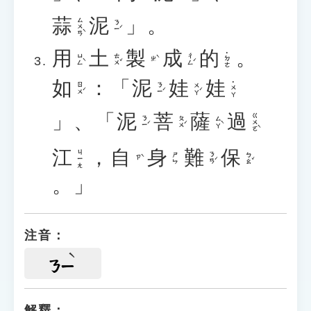
蒜
泥
」。
ㄙㄨㄢˋ
ㄋㄧˊ
用
土
製
成
的
。
˙ㄉㄜ
ㄩㄥˋ
ㄊㄨˇ
ㄔㄥˊ
ㄓˋ
如
：「
泥
娃
娃
˙ㄨㄚ
ㄖㄨˊ
ㄋㄧˊ
ㄨㄚˊ
」、「
泥
菩
薩
過
ㄍㄨㄛˋ
ㄋㄧˊ
ㄆㄨˊ
ㄙㄚˋ
江
，
自
身
難
保
ㄐㄧㄤ
ㄋㄢˊ
ㄅㄠˇ
ㄕㄣ
ㄗˋ
。」
注音：
ㄋㄧ
解釋：