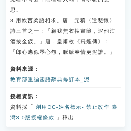
思。」
3.用軟言柔語相求。唐．元稹〈遣悲懷〉
詩三首之一：「顧我無衣搜畫篋，泥他沽
酒拔金釵。」唐．皇甫枚《飛煙傳》：
「郎心應似琴心怨，脈脈春情更泥誰。」
資料來源：
教育部重編國語辭典修訂本_泥
授權資訊：
資料採「
創用CC-姓名標示- 禁止改作 臺
灣3.0版授權條款
」釋出