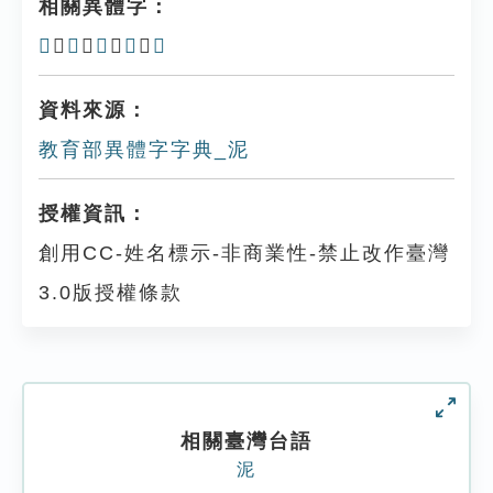
相關異體字：
𡊴
、
埿
、
𡌰
、
𢇀
、
𥩥
資料來源：
教育部異體字字典_泥
授權資訊：
創用CC-姓名標示-非商業性-禁止改作臺灣
3.0版授權條款
相關臺灣台語
泥