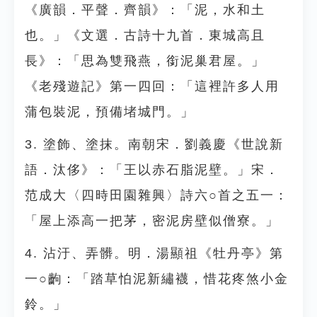
《廣韻．平聲．齊韻》：「泥，水和土
也。」《文選．古詩十九首．東城高且
長》：「思為雙飛燕，銜泥巢君屋。」
《老殘遊記》第一四回：「這裡許多人用
蒲包裝泥，預備堵城門。」
3. 塗飾、塗抹。南朝宋．劉義慶《世說新
語．汰侈》：「王以赤石脂泥壁。」宋．
范成大〈四時田園雜興〉詩六○首之五一：
「屋上添高一把茅，密泥房壁似僧寮。」
4. 沾汙、弄髒。明．湯顯祖《牡丹亭》第
一○齣：「踏草怕泥新繡襪，惜花疼煞小金
鈴。」