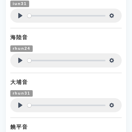
iun31
Play
Settings
海陸音
rhun24
Play
Settings
大埔音
rhun31
Play
Settings
饒平音