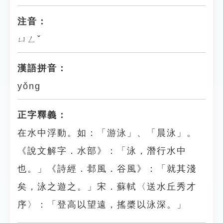
注音：
ㄩㄥˇ
漢語拼音：
yǒng
正字釋義：
在水中浮動。如：「游泳」、「晨泳」。
《說文解字．水部》：「泳，潛行水中
也。」《詩經．邶風．谷風》：「就其淺
矣，泳之遊之。」宋．蘇軾〈送水丘秀才
序〉：「登高以望遠，搖槳以泳深。」