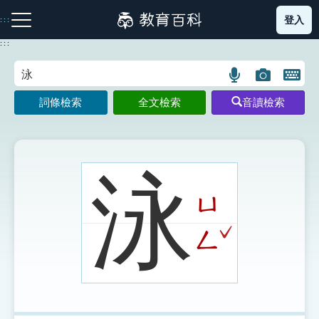
跳
登入
:::
到
主
:::
要
內
語
圖
開
容
注音索引圖示
筆畫索引圖示
部首索引表圖示
言
片
啟
詞條檢索
全文檢索
音讀檢索
搜
搜
鍵
尋
尋
盤
圖
圖
圖
示
示
示
泳
ㄩ
網站導覽
ˇ
ㄥ
生字詞彙表
成語故事