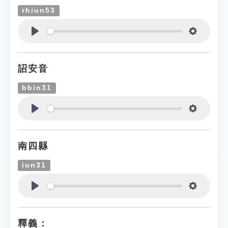
rhiun53
Play
Settings
詔安音
bbin31
Play
Settings
南四縣
iun31
Play
Settings
釋義：