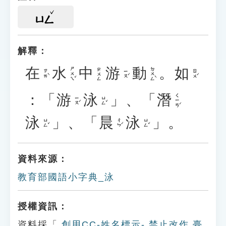
ㄩㄥ
解釋：
在
水
中
游
動
。
如
ㄕㄨㄟˇ
ㄉㄨㄥˋ
ㄓㄨㄥ
ㄗㄞˋ
ㄧㄡˊ
ㄖㄨˊ
：「
游
泳
」、「
潛
ㄑㄧㄢˊ
ㄧㄡˊ
ㄩㄥˇ
泳
」、「
晨
泳
」。
ㄩㄥˇ
ㄔㄣˊ
ㄩㄥˇ
資料來源：
教育部國語小字典_泳
授權資訊：
資料採「
創用CC-姓名標示- 禁止改作 臺