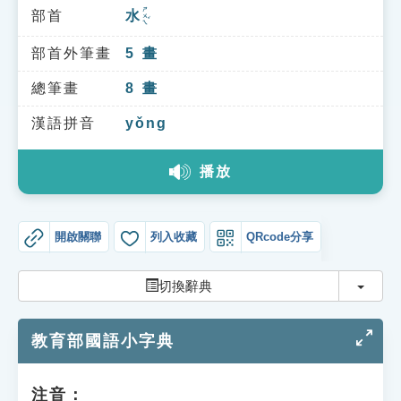
索引選單
ㄕㄨㄟˇ
部首
水
知識索引
部首外筆畫
5
畫
單字索引
總筆畫
8
畫
生命大百科索引
漢語拼音
yǒng
遊戲專區
播放
教學應用
開啟關聯
列入收藏
QRcode分享
貓頭鷹博士
切換
切換辭典
教育部國語小字典
注音：