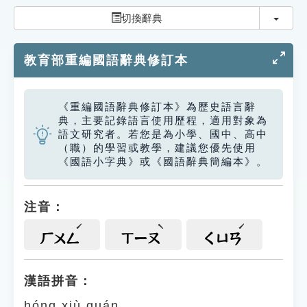
索引選單
切換
切換辭典
知識索引
教育部重編國語辭典修訂本
單字索引
生命大百科索引
《重編國語辭典修訂本》為歷史語言辭
典，主要記錄語言使用歷程，適用對象為
遊戲專區
語文研究者。若您是為小學、國中、高中
（職）的學習或教學，建議您優先使用
《國語小字典》或《國語辭典簡編本》。
教學應用
貓頭鷹博士
注音：
ㄏㄨㄥ
ㄒㄧㄡ
ㄑㄩㄢ
漢語拼音：
hóng xiù quán