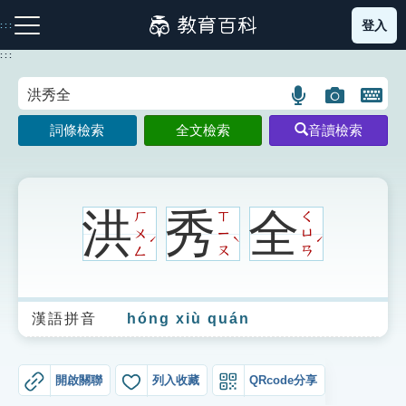
跳
登入
:::
到
主
:::
要
內
語
圖
開
容
注音索引圖示
筆畫索引圖示
部首索引表圖示
言
片
啟
詞條檢索
全文檢索
音讀檢索
搜
搜
鍵
尋
尋
盤
圖
圖
圖
示
示
示
洪
秀
全
ㄏ
ㄒ
ㄑ
ㄨ
ㄧ
ㄩ
ˊ
ˋ
ˊ
ㄥ
ㄡ
ㄢ
網站導覽
漢語拼音
hóng xiù quán
生字詞彙表
成語故事
開啟關聯
列入收藏
QRcode分享