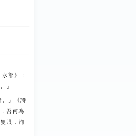
．水部》：
名。」
者。」《詩
兮，吾何為
具隻眼，洵