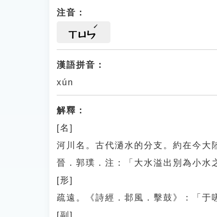
注音：
ㄒㄩㄣ
漢語拼音：
xún
解釋：
[名]
河川名。古代濄水的分支。約在今大
晉．郭璞．注：「大水溢出別為小水
[形]
疏遠。《詩經．邶風．擊鼓》：「于
[副]