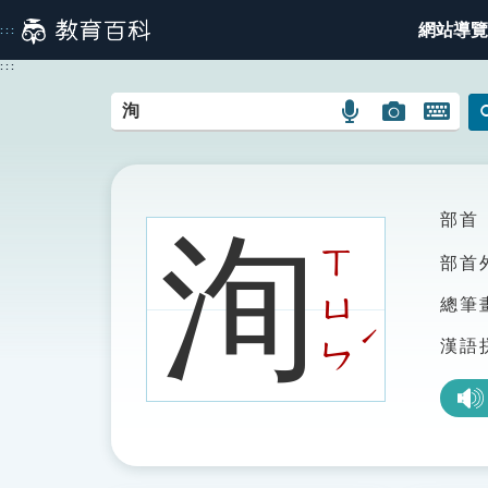
跳
網站導覽
:::
到
主
:::
要
內
語
圖
開
容
言
片
啟
搜
搜
鍵
尋
尋
盤
圖
圖
圖
部首
洵
示
示
示
ㄒ
部首
ㄩ
總筆
ˊ
漢語
ㄣ