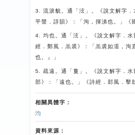
3. 流淚貌。通「泫」。《說文解字
平聲．諄韻》：「洵，揮涕也。」《
4. 均也。通「泫」。《說文解字．
經．鄭風．羔裘》：「羔裘如濡，洵
也。』」
5. 疏遠。通「敻」。《說文解字．
部》：「遠也。」《詩經．邶風．擊
相關異體字：
汮
資料來源：