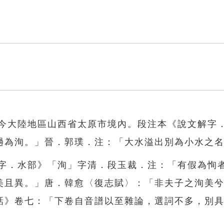
於今大陸地區山西省太原市境內。段注本《說文解字
濄為洵。」晉．郭璞．注：「大水溢出別為小水之
解字．水部》「洵」字清．段玉裁．注：「有假為恂
美且異。」唐．韓愈〈復志賦〉：「非夫子之洵美
話》卷七：「下卷自音譜以至雜論，選詞不多，別