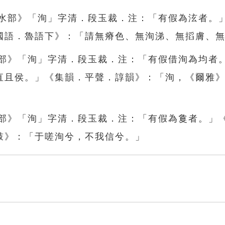
．水部》「洵」字清．段玉裁．注：「有假為泫者。
國語．魯語下》：「請無瘠色、無洵涕、無搯膚、
水部》「洵」字清．段玉裁．注：「有假借洵為均者
直且侯。」《集韻．平聲．諄韻》：「洵，《爾雅
水部》「洵」字清．段玉裁．注：「有假為敻者。」
鼓》：「于嗟洵兮，不我信兮。」