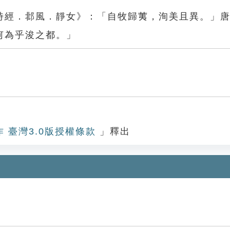
詩經．邶風．靜女》：「自牧歸荑，洵美且異。」
何為乎浚之都。」
作 臺灣3.0版授權條款
」釋出