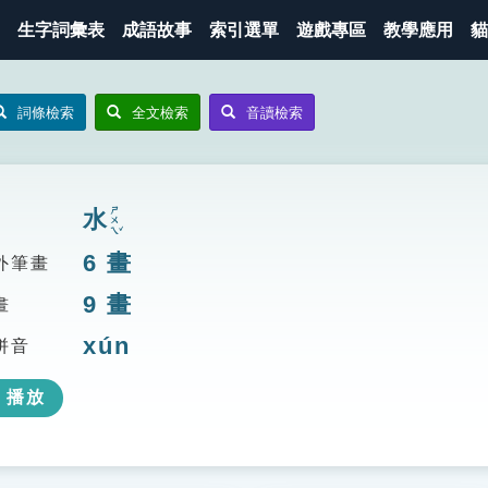
生字詞彙表
成語故事
索引選單
遊戲專區
教學應用
貓
詞條檢索
全文檢索
音讀檢索
ㄕㄨㄟˇ
水
6
畫
外筆畫
9
畫
畫
xún
拼音
播放