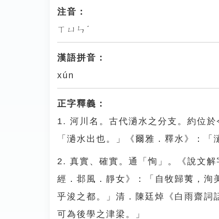
注音：
ㄒㄩㄣˊ
漢語拼音：
xún
正字釋義：
1. 河川名。古代濄水之分支。約位
「濄水出也。」《爾雅．釋水》：「
2. 真實、確實。通「恂」。《說文
經．邶風．靜女》：「自牧歸荑，洵
乎浚之都。」清．陳廷焯《白雨齋詞
可為後學之津梁。」