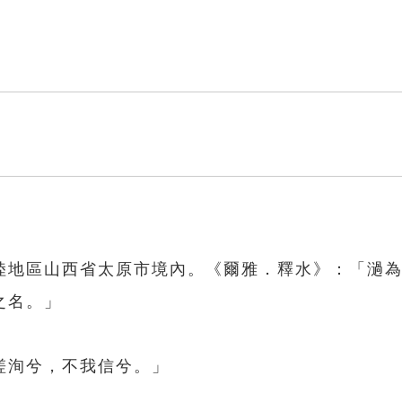
陸地區山西省太原市境內。《爾雅．釋水》：「濄
之名。」
嗟洵兮，不我信兮。」