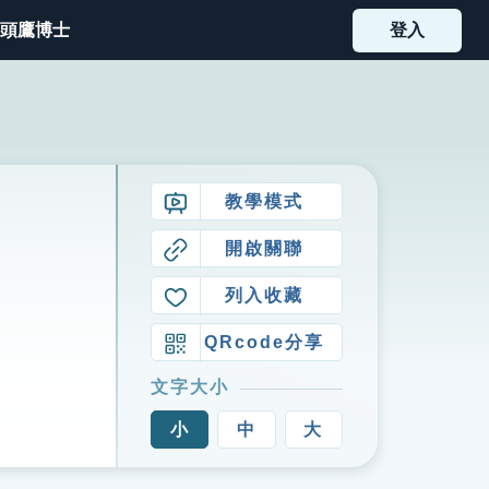
頭鷹博士
登入
教學模式
開啟關聯
列入收藏
QRcode分享
文字大小
小
中
大