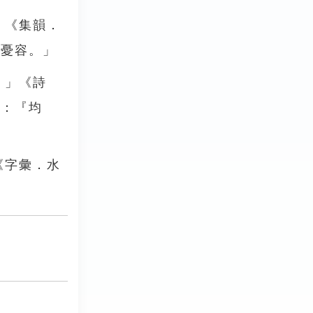
」《集韻．
無憂容。」
。」《詩
》：『均
《字彙．水