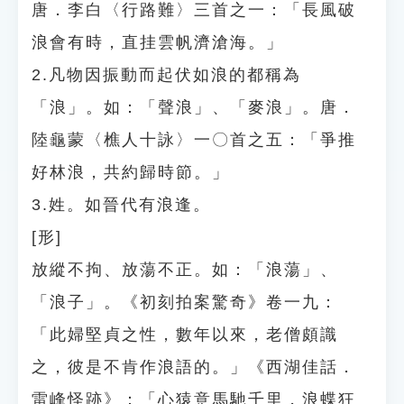
唐．李白〈行路難〉三首之一：「長風破
浪會有時，直挂雲帆濟滄海。」
2.凡物因振動而起伏如浪的都稱為
「浪」。如：「聲浪」、「麥浪」。唐．
陸龜蒙〈樵人十詠〉一〇首之五：「爭推
好林浪，共約歸時節。」
3.姓。如晉代有浪逢。
[形]
放縱不拘、放蕩不正。如：「浪蕩」、
「浪子」。《初刻拍案驚奇》卷一九：
「此婦堅貞之性，數年以來，老僧頗識
之，彼是不肯作浪語的。」《西湖佳話．
雷峰怪跡》：「心猿意馬馳千里，浪蝶狂