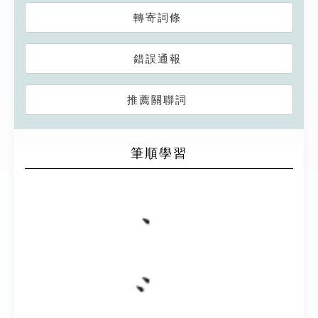
轉寄詞條
錯誤通報
推薦關聯詞
筆順學習