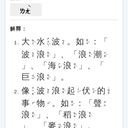
ㄌㄤ
解釋：
大
水
波
。
如
：「
ㄕㄨㄟˇ
ㄉㄚˋ
ㄖㄨˊ
ㄅㄛ
波
浪
」、「
浪
潮
ㄌㄤˋ
ㄌㄤˋ
ㄔㄠˊ
ㄅㄛ
」、「
海
浪
」、「
ㄏㄞˇ
ㄌㄤˋ
巨
浪
」。
ㄐㄩˋ
ㄌㄤˋ
像
波
浪
起
伏
的
ㄒㄧㄤˋ
˙ㄉㄜ
ㄌㄤˋ
ㄑㄧˇ
ㄈㄨˊ
ㄅㄛ
事
物
。
如
：「
聲
ㄖㄨˊ
ㄕㄥ
ㄕˋ
ㄨˋ
浪
」、「
稻
浪
ㄌㄤˋ
ㄉㄠˋ
ㄌㄤˋ
」、「
麥
浪
」。
ㄇㄞˋ
ㄌㄤˋ