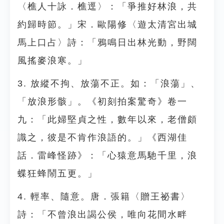
〈樵人十詠．樵逕〉：「爭推好林浪，共
約歸時節。」宋．歐陽修〈遊太清宮出城
馬上口占〉詩：「鴉鳴日出林光動，野闊
風搖麥浪寒。」
3. 放縱不拘、放蕩不正。如：「浪蕩」、
「放浪形骸」。《初刻拍案驚奇》卷一
九：「此婦堅貞之性，數年以來，老僧頗
識之，彼是不肯作浪語的。」《西湖佳
話．雷峰怪跡》：「心猿意馬馳千里，浪
蝶狂蜂鬧五更。」
4. 輕率、隨意。唐．張籍〈贈王祕書〉
詩：「不曾浪出謁公侯，唯向花間水畔