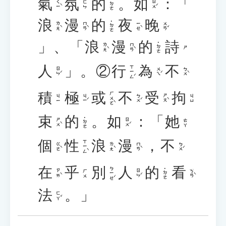
氣
氛
的
。
如
：「
˙ㄉㄜ
ㄑㄧˋ
ㄖㄨˊ
ㄈㄣ
浪
漫
的
夜
晚
˙ㄉㄜ
ㄌㄤˋ
ㄇㄢˋ
ㄧㄝˋ
ㄨㄢˇ
」、「
浪
漫
的
詩
˙ㄉㄜ
ㄌㄤˋ
ㄇㄢˋ
ㄕ
人
」。②
行
為
不
ㄒㄧㄥˊ
ㄖㄣˊ
ㄨㄟˊ
ㄅㄨˋ
積
極
或
不
受
拘
ㄏㄨㄛˋ
ㄐㄧˊ
ㄅㄨˊ
ㄕㄡˋ
ㄐㄧ
ㄐㄩ
束
的
。
如
：「
她
˙ㄉㄜ
ㄕㄨˋ
ㄖㄨˊ
ㄊㄚ
個
性
浪
漫
，
不
ㄒㄧㄥˋ
ㄍㄜˋ
ㄌㄤˋ
ㄇㄢˋ
ㄅㄨˊ
在
乎
別
人
的
看
ㄅㄧㄝˊ
˙ㄉㄜ
ㄗㄞˋ
ㄖㄣˊ
ㄎㄢˋ
ㄏㄨ
法
。」
ㄈㄚˇ