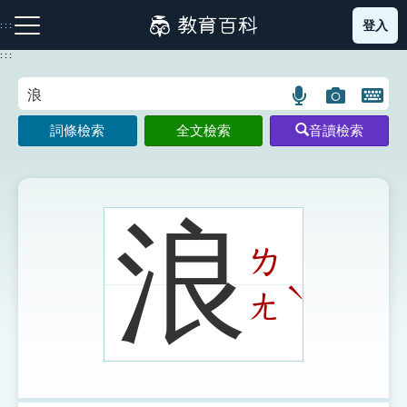
跳
登入
:::
到
主
:::
要
內
語
圖
開
容
注音索引圖示
筆畫索引圖示
部首索引表圖示
言
片
啟
詞條檢索
全文檢索
音讀檢索
搜
搜
鍵
尋
尋
盤
圖
圖
圖
示
示
示
浪
ㄌ
網站導覽
ˋ
ㄤ
生字詞彙表
成語故事