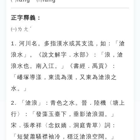
正字釋義：
㈠ㄌㄤˊ
1. 河川名。多指漢水或其支流，如：「滄
浪水」。《說文解字．水部》：「浪，滄
浪水也。南入江。」《書經．禹貢》：
「嶓塚導漾，東流為漢，又東為滄浪之
水。」
2. 「滄浪」：青色之水。晉．陸機〈塘上
行〉：「發藻玉臺下，垂影滄浪淵。」
宋．張孝祥〈念奴嬌．洞庭青草〉詞：
「短髮蕭騷襟袖冷，穩泛滄浪空闊。」