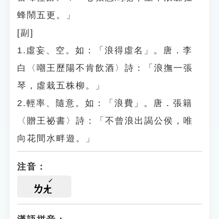
蜂鬧五更。」
[副]
1.虛妄、空。如：「浪得虛名」。唐．李
白〈嘲王歷陽不肯飲酒〉詩：「浪撫一張
琴，虛栽五株柳。」
2.輕率、隨意。如：「浪費」。唐．張籍
〈贈王祕書〉詩：「不曾浪出謁公侯，唯
向花間水畔遊。」
注音：
ㄌㄤ