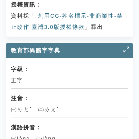
授權資訊：
資料採「
創用CC-姓名標示-非商業性-禁
止改作 臺灣3.0版授權條款
」釋出
教育部異體字字典
字級：
正字
注音：
㈠ㄌㄤˊ ㈡ㄌㄤˋ
漢語拼音：
㈠láng ㈡làng