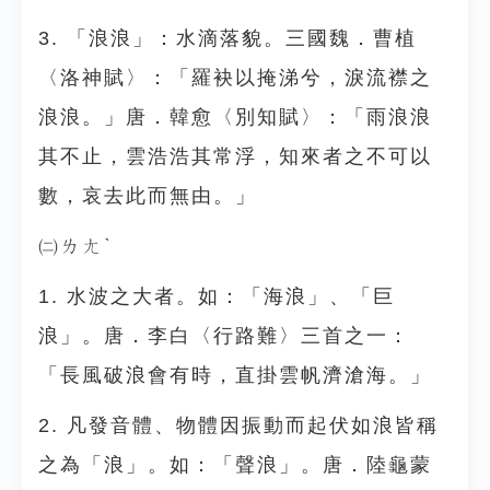
3. 「浪浪」：水滴落貌。三國魏．曹植
〈洛神賦〉：「羅袂以掩涕兮，淚流襟之
浪浪。」唐．韓愈〈別知賦〉：「雨浪浪
其不止，雲浩浩其常浮，知來者之不可以
數，哀去此而無由。」
㈡ㄌㄤˋ
1. 水波之大者。如：「海浪」、「巨
浪」。唐．李白〈行路難〉三首之一：
「長風破浪會有時，直掛雲帆濟滄海。」
2. 凡發音體、物體因振動而起伏如浪皆稱
之為「浪」。如：「聲浪」。唐．陸龜蒙