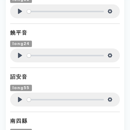
Play
Settings
饒平音
long24
Play
Settings
詔安音
long55
Play
Settings
南四縣