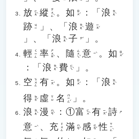
放
縱
。
如
：「
浪
ㄗㄨㄥˋ
ㄈㄤˋ
ㄖㄨˊ
ㄌㄤˋ
跡
」、「
浪
遊
ㄌㄤˋ
ㄧㄡˊ
ㄐㄧ
」、「
浪
子
」。
ㄌㄤˋ
ㄗˇ
輕
率
、
隨
意
。
如
ㄕㄨㄞˋ
ㄙㄨㄟˊ
ㄑㄧㄥ
ㄖㄨˊ
ㄧˋ
：「
浪
費
」。
ㄌㄤˋ
ㄈㄟˋ
空
有
。
如
：「
浪
ㄎㄨㄥ
ㄧㄡˇ
ㄖㄨˊ
ㄌㄤˋ
得
虛
名
」。
ㄇㄧㄥˊ
ㄉㄜˊ
ㄒㄩ
浪
漫
：①
富
有
詩
ㄌㄤˋ
ㄇㄢˋ
ㄈㄨˋ
ㄧㄡˇ
ㄕ
意
、
充
滿
感
性
ㄒㄧㄥˋ
ㄔㄨㄥ
ㄇㄢˇ
ㄍㄢˇ
ㄧˋ