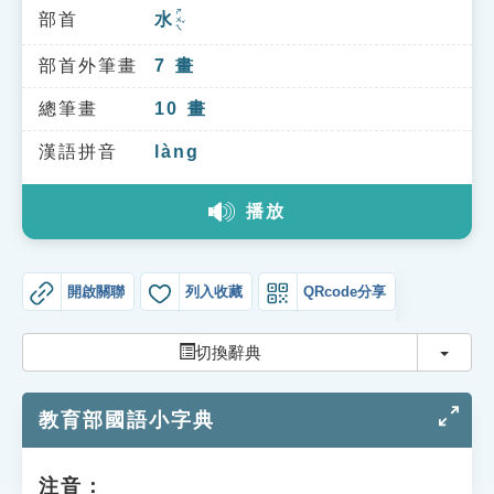
索引選單
ㄕㄨㄟˇ
部首
水
知識索引
部首外筆畫
7
畫
單字索引
總筆畫
10
畫
生命大百科索引
漢語拼音
làng
遊戲專區
播放
教學應用
開啟關聯
列入收藏
QRcode分享
貓頭鷹博士
切換
切換辭典
教育部國語小字典
注音：