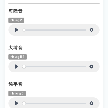
海陸音
rhug2
Play
Settings
大埔音
rhug54
Play
Settings
饒平音
rhiug5