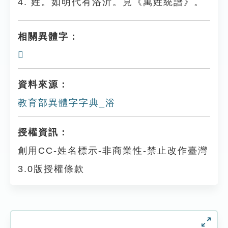
4. 姓。如明代有浴沂。見《萬姓統譜》。
相關異體字：
𣴲
資料來源：
教育部異體字字典_浴
授權資訊：
創用CC-姓名標示-非商業性-禁止改作臺灣
3.0版授權條款