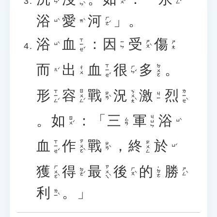
浴
愛
河
」。
ㄏㄜˊ
ㄩˋ
ㄞˋ
浴
血
：
因
受
傷
ㄒㄧㄝˇ
ㄕㄡˋ
ㄧㄣ
ㄕㄤ
ㄩˋ
而
出
血
很
多
。
ㄒㄧㄝˇ
ㄉㄨㄛ
ㄏㄣˇ
ㄔㄨ
ㄦˊ
形
容
戰
況
激
烈
ㄒㄧㄥˊ
ㄖㄨㄥˊ
ㄎㄨㄤˋ
ㄌㄧㄝˋ
ㄓㄢˋ
ㄐㄧ
。
如
：「
三
軍
浴
ㄐㄩㄣ
ㄖㄨˊ
ㄙㄢ
ㄩˋ
血
作
戰
，
終
於
ㄒㄧㄝˇ
ㄗㄨㄛˋ
ㄓㄨㄥ
ㄓㄢˋ
ㄩˊ
獲
得
最
後
的
勝
ㄏㄨㄛˋ
ㄗㄨㄟˋ
˙ㄉㄜ
ㄉㄜˊ
ㄏㄡˋ
ㄕㄥˋ
利
。」
ㄌㄧˋ