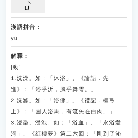
ㄩ
漢語拼音：
yù
解釋：
[動]
1.洗澡。如：「沐浴」。《論語．先
進》：「浴乎沂，風乎舞雩。」
2.洗滌。如：「浴佛」。《禮記．檀弓
上》：「圉人浴馬，有流矢在白肉。」
3.浸染、浸泡。如：「浴血」、「永浴愛
河」。《紅樓夢》第二六回：「剛到了沁