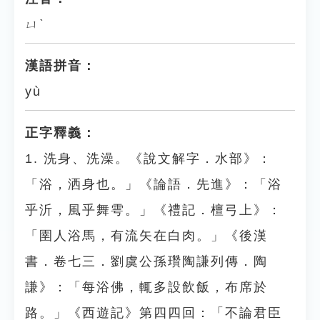
ㄩˋ
漢語拼音：
yù
正字釋義：
1. 洗身、洗澡。《說文解字．水部》：
「浴，洒身也。」《論語．先進》：「浴
乎沂，風乎舞雩。」《禮記．檀弓上》：
「圉人浴馬，有流矢在白肉。」《後漢
書．卷七三．劉虞公孫瓚陶謙列傳．陶
謙》：「每浴佛，輒多設飲飯，布席於
路。」《西遊記》第四四回：「不論君臣