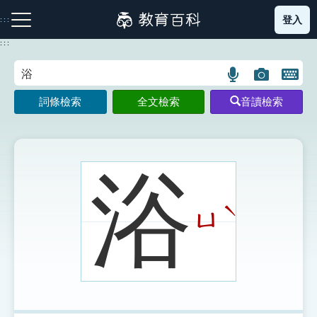
跳
登入
:::
到
主
:::
要
內
語
圖
開
容
注音索引圖示
筆畫索引圖示
部首索引表圖示
言
片
啟
詞條檢索
全文檢索
音讀檢索
搜
搜
鍵
尋
尋
盤
圖
圖
圖
示
示
示
浴
ˋ
ㄩ
網站導覽
生字詞彙表
成語故事