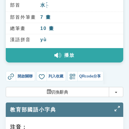
索引選單
ㄕㄨㄟˇ
部首
水
知識索引
部首外筆畫
7
畫
單字索引
總筆畫
10
畫
生命大百科索引
漢語拼音
yù
遊戲專區
播放
教學應用
開啟關聯
列入收藏
QRcode分享
貓頭鷹博士
切換
切換辭典
教育部國語小字典
注音：