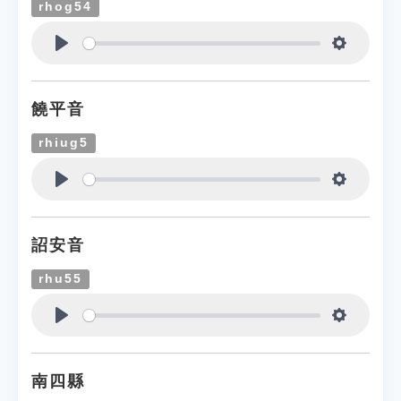
rhog54
Play
Settings
饒平音
rhiug5
Play
Settings
詔安音
rhu55
Play
Settings
南四縣