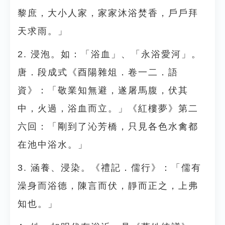
黎庶，大小人家，家家沐浴焚香，戶戶拜
天求雨。」
2. 浸泡。如：「浴血」、「永浴愛河」。
唐．段成式《酉陽雜俎．卷一二．語
資》：「敬業知無避，遂屠馬腹，伏其
中，火過，浴血而立。」《紅樓夢》第二
六回：「剛到了沁芳橋，只見各色水禽都
在池中浴水。」
3. 涵養、浸染。《禮記．儒行》：「儒有
澡身而浴德，陳言而伏，靜而正之，上弗
知也。」