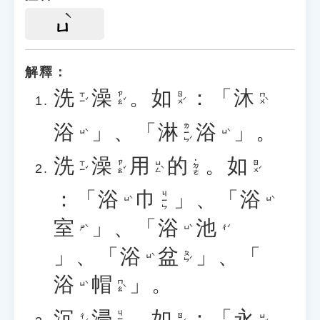
ㄩ
解釋：
洗
澡
。
如
：「
沐
ㄒㄧˇ
ㄗㄠˇ
ㄖㄨˊ
ㄇㄨˋ
浴
」、「
淋
浴
」。
ㄌㄧㄣˊ
ㄩˋ
ㄩˋ
洗
澡
用
的
。
如
˙ㄉㄜ
ㄒㄧˇ
ㄗㄠˇ
ㄩㄥˋ
ㄖㄨˊ
：「
浴
巾
」、「
浴
ㄐㄧㄣ
ㄩˋ
ㄩˋ
室
」、「
浴
池
ㄕˋ
ㄩˋ
ㄔˊ
」、「
浴
盆
」、「
ㄆㄣˊ
ㄩˋ
浴
帽
」。
ㄇㄠˋ
ㄩˋ
沉
浸
。
如
：「
永
ㄐㄧㄣˋ
ㄔㄣˊ
ㄖㄨˊ
ㄩㄥˇ