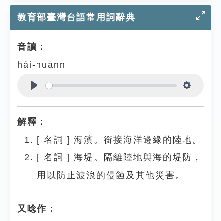
教育部臺灣台語常用詞辭典
音讀：
hái-huānn
Play
Settings
解釋：
[
名詞
]
海濱。銜接海洋邊緣的陸地。
[
名詞
]
海堤。隔離陸地與海的堤防，
用以防止波浪的侵蝕及其他災害。
又唸作：