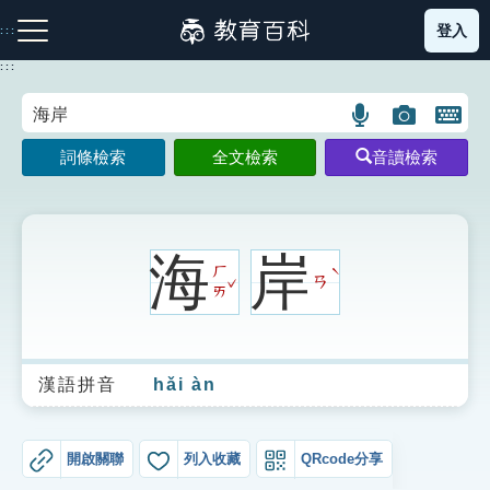
跳
登入
:::
到
主
:::
要
內
語
圖
開
容
注音索引圖示
筆畫索引圖示
部首索引表圖示
言
片
啟
詞條檢索
全文檢索
音讀檢索
搜
搜
鍵
尋
尋
盤
圖
圖
圖
示
示
示
海
岸
ㄏ
ˋ
ˇ
ㄢ
ㄞ
網站導覽
漢語拼音
hǎi àn
生字詞彙表
成語故事
開啟關聯
列入收藏
QRcode分享