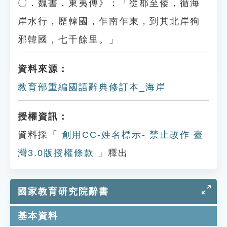
〇．魏書．東夷傳》：「從郡至倭，循海
岸水行，歷韓國，乍南乍東，到其北岸狗
邪韓國，七千餘里。」
資料來源：
教育部重編國語辭典修訂本_海岸
授權資訊：
資料採「
創用CC-姓名標示- 禁止改作 臺
灣3.0版授權條款
」釋出
國家教育研究院辭書
基本資料