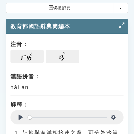
索引選單
切換
切換辭典
知識索引
教育部國語辭典簡編本
單字索引
生命大百科索引
注音：
遊戲專區
ㄏㄞ
ㄢ
教學應用
漢語拼音：
hǎi àn
貓頭鷹博士
解釋：
Play
Settings
陸地與海洋相接連之處。可分為沙岸