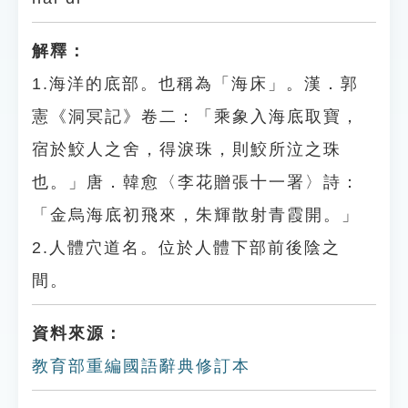
解釋：
1.海洋的底部。也稱為「海床」。漢．郭
憲《洞冥記》卷二：「乘象入海底取寶，
宿於鮫人之舍，得淚珠，則鮫所泣之珠
也。」唐．韓愈〈李花贈張十一署〉詩：
「金烏海底初飛來，朱輝散射青霞開。」
2.人體穴道名。位於人體下部前後陰之
間。
資料來源：
教育部重編國語辭典修訂本