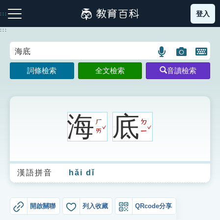
跳
登入
:::
到
主
:::
要
內
語
圖
開
容
注音索引圖示
筆畫索引圖示
部首索引表圖示
言
片
啟
詞條檢索
全文檢索
音讀檢索
搜
搜
鍵
尋
尋
盤
圖
圖
圖
示
示
示
海
底
ㄏ
ㄉ
ˇ
ˇ
ㄞ
ㄧ
網站導覽
漢語拼音
hǎi dǐ
生字詞彙表
成語故事
開啟關聯
列入收藏
QRcode分享