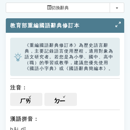
索引選單
切換
切換辭典
知識索引
教育部重編國語辭典修訂本
單字索引
生命大百科索引
《重編國語辭典修訂本》為歷史語言辭
典，主要記錄語言使用歷程，適用對象為
遊戲專區
語文研究者。若您是為小學、國中、高中
（職）的學習或教學，建議您優先使用
《國語小字典》或《國語辭典簡編本》。
教學應用
貓頭鷹博士
注音：
ㄏㄞ
ㄉㄧ
漢語拼音：
hǎi dǐ