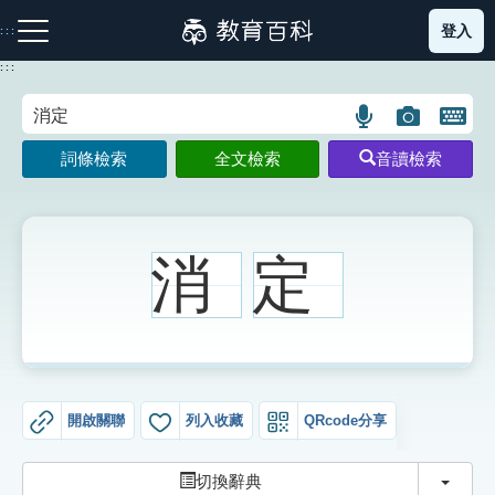
跳
登入
:::
到
主
:::
要
內
語
圖
開
容
注音索引圖示
筆畫索引圖示
部首索引表圖示
言
片
啟
詞條檢索
全文檢索
音讀檢索
搜
搜
鍵
尋
尋
盤
圖
圖
圖
示
示
示
消
定
網站導覽
生字詞彙表
開啟關聯
列入收藏
QRcode分享
成語故事
切換
切換辭典