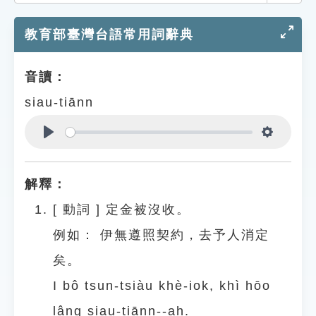
索引選單
教育部臺灣台語常用詞辭典
知識索引
單字索引
音讀：
生命大百科索引
siau-tiānn
遊戲專區
Play
Settings
教學應用
解釋：
貓頭鷹博士
[
動詞
]
定金被沒收。
例如：
伊無遵照契約，去予人消定
矣。
I bô tsun-tsiàu khè-iok, khì hōo
lâng siau-tiānn--ah.