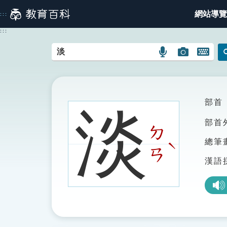
跳
網站導覽
:::
到
主
:::
要
內
語
圖
開
容
言
片
啟
搜
搜
鍵
尋
尋
盤
圖
圖
圖
部首
淡
示
示
示
部首
ㄉ
總筆
ˋ
ㄢ
漢語