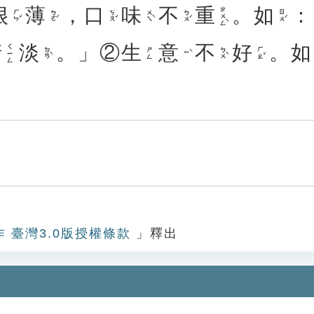
很
薄
，
口
味
不
重
。
如
：
ㄓㄨㄥˋ
ㄏㄣˇ
ㄅㄛˊ
ㄎㄡˇ
ㄨㄟˋ
ㄅㄨˊ
ㄖㄨˊ
清
淡
。」②
生
意
不
好
。
如
ㄑㄧㄥ
ㄉㄢˋ
ㄅㄨˋ
ㄏㄠˇ
ㄕㄥ
ㄧˋ
作 臺灣3.0版授權條款
」釋出