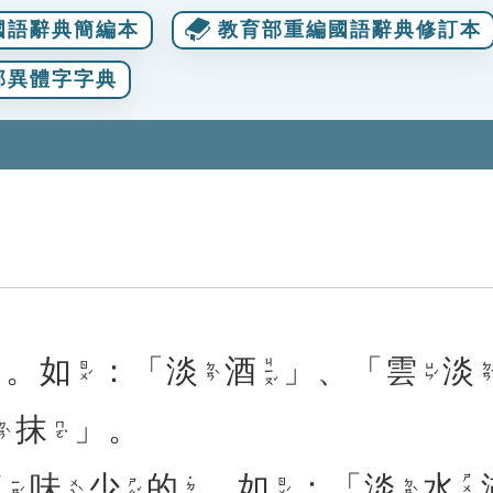
國語辭典簡編本
教育部重編國語辭典修訂本
部異體字字典
。
如
：「
淡
酒
」、「
雲
淡
ㄐㄧㄡˇ
ㄖㄨˊ
ㄉㄢˋ
ㄩㄣˊ
ㄉㄢˋ
抹
」。
ㄢˋ
ㄇㄛˇ
鹽
味
少
的
。
如
：「
淡
水
ㄕㄨㄟˇ
˙ㄉㄜ
ㄧㄢˊ
ㄨㄟˋ
ㄕㄠˇ
ㄖㄨˊ
ㄉㄢˋ