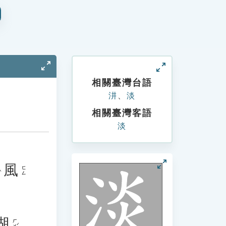
相關臺灣台語
汫
、
淡
相關臺灣客語
淡
風
ㄈㄥ
湖
ㄏㄨˊ