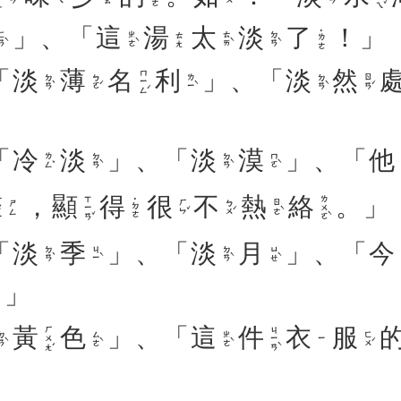
」、「
這
湯
太
淡
了
！」
˙ㄌㄜ
ㄢˋ
ㄓㄜˋ
ㄊㄞˋ
ㄉㄢˋ
ㄊㄤ
「
淡
薄
名
利
」、「
淡
然
ㄇㄧㄥˊ
ㄉㄢˋ
ㄅㄛˊ
ㄌㄧˋ
ㄉㄢˋ
ㄖㄢˊ
「
冷
淡
」、「
淡
漠
」、「
他
ㄌㄥˇ
ㄉㄢˋ
ㄉㄢˋ
ㄇㄛˋ
聲
，
顯
得
很
不
熱
絡
。」
ㄒㄧㄢˇ
ㄌㄨㄛˋ
˙ㄉㄜ
ㄏㄣˇ
ㄅㄨˊ
ㄖㄜˋ
ㄕㄥ
「
淡
季
」、「
淡
月
」、「
今
ㄉㄢˋ
ㄐㄧˋ
ㄉㄢˋ
ㄩㄝˋ
。」
黃
色
」、「
這
件
衣
服
ㄏㄨㄤˊ
ㄐㄧㄢˋ
ㄢˋ
ㄙㄜˋ
ㄓㄜˋ
ㄈㄨˊ
ㄧ