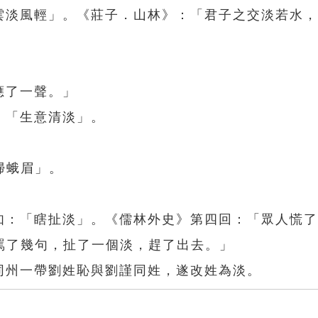
「雲淡風輕」。《莊子．山林》：「君子之交淡若水
應了一聲。」
、「生意清淡」。
掃蛾眉」。
。如：「瞎扯淡」。《儒林外史》第四回：「眾人慌
罵了幾句，扯了一個淡，趕了出去。」
同州一帶劉姓恥與劉謹同姓，遂改姓為淡。