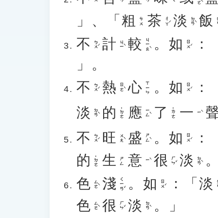
」、「
粗
茶
淡
飯
ㄔㄚˊ
ㄉㄢˋ
ㄈ
ㄘㄨ
不
計
較
。
如
：
ㄐㄧㄠˋ
ㄅㄨˊ
ㄐㄧˋ
ㄖㄨˊ
」。
不
熱
心
。
如
：
ㄒㄧㄣ
ㄅㄨˊ
ㄖㄜˋ
ㄖㄨˊ
淡
的
應
了
一
˙ㄉㄜ
˙ㄌㄜ
ㄉㄢˋ
ㄧㄥˋ
ㄧˋ
不
旺
盛
。
如
：
ㄅㄨˊ
ㄨㄤˋ
ㄕㄥˋ
ㄖㄨˊ
的
生
意
很
淡
˙ㄉㄜ
ㄏㄣˇ
ㄉㄢˋ
ㄕㄥ
ㄧˋ
色
淺
。
如
：「
淡
ㄑㄧㄢˇ
ㄙㄜˋ
ㄖㄨˊ
ㄉ
色
很
淡
。」
ㄙㄜˋ
ㄏㄣˇ
ㄉㄢˋ