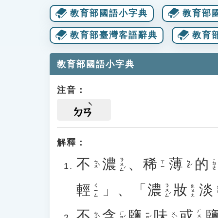
教育部國語小字典
教育部
教育部臺灣客語辭典
教育
教育部國語小字典
注音：
ㄉㄢ
解釋：
不
濃
、
稀
薄
的
ㄋㄨㄥˊ
˙ㄉㄜ
ㄅㄨˋ
ㄅㄛˊ
ㄒㄧ
輕
」、「
濃
妝
淡
ㄋㄨㄥˊ
ㄑㄧㄥ
ㄓㄨㄤ
ㄉ
不
含
鹽
味
或
ㄏㄨㄛˋ
ㄅㄨˋ
ㄏㄢˊ
ㄧㄢˊ
ㄨㄟˋ