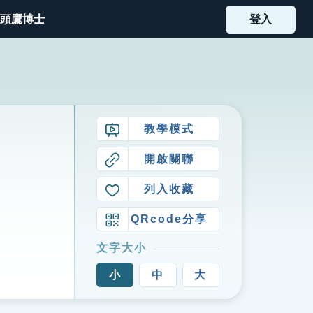
頭鷹博士
登入
教學模式
開啟關聯
列入收藏
QRcode分享
文字大小
小
中
大