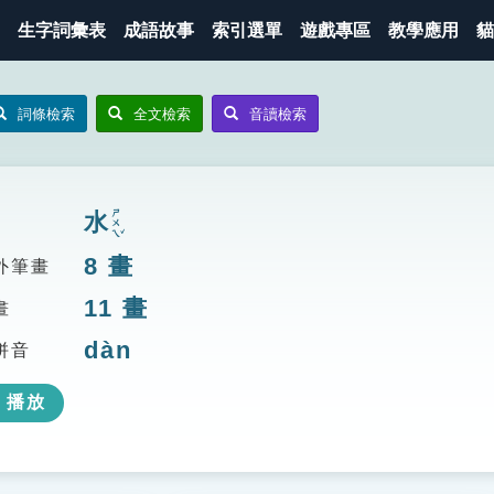
生字詞彙表
成語故事
索引選單
遊戲專區
教學應用
貓
詞條檢索
全文檢索
音讀檢索
ㄕㄨㄟˇ
水
8
畫
外筆畫
11
畫
畫
dàn
拼音
播放