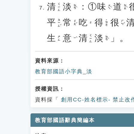
清
淡
：①
味
道
ㄑㄧㄥ
ㄉㄢˋ
ㄨㄟˋ
ㄉㄠˋ
平
常
吃
得
很
ㄆㄧㄥˊ
˙ㄉㄜ
ㄔㄤˊ
ㄏㄣˇ
ㄔ
生
意
清
淡
」。
ㄑㄧㄥ
ㄉㄢˋ
ㄕㄥ
ㄧˋ
資料來源：
教育部國語小字典_淡
授權資訊：
資料採「
創用CC-姓名標示- 禁止改
教育部國語辭典簡編本