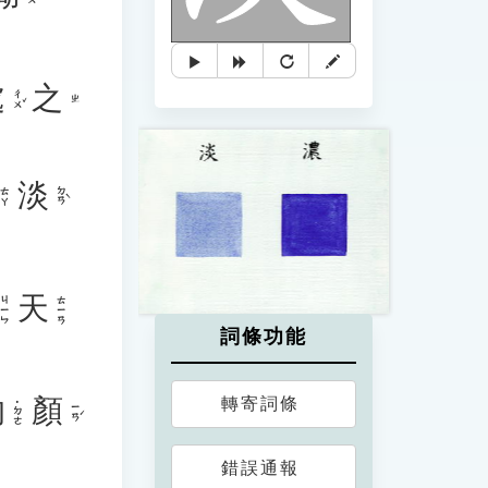
處
之
ㄔㄨˇ
ㄓ
淡
ㄉㄢˋ
ㄊㄚ
天
ㄐㄧㄣ
ㄊㄧㄢ
詞條功能
的
顏
轉寄詞條
˙ㄉㄜ
ㄧㄢˊ
錯誤通報