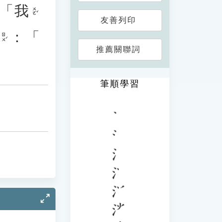
「
我
ㄨㄛˇ
友善列印
：「
ㄖㄨˊ
推薦關聯詞
筆順學習