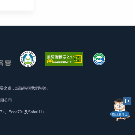
妥之處，請隨時與我們聯絡。
有限公司
57+、Edge79+及Safari11+
貓頭鷹博士