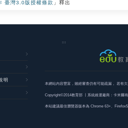
作 臺灣3.0版授權條款
」釋出
:::
說明
本網站內容豐富，雖經審查仍有可能疏漏，
若有欠
Copyright©2014教育部
丨系統維運廠商：卡米爾
本站建議最佳瀏覽器版本為
Chrome 63+、Firefox