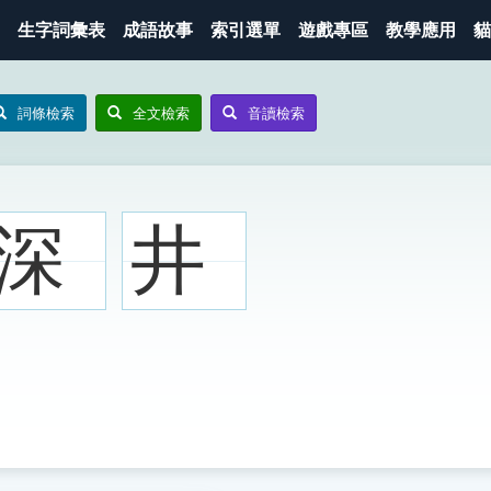
生字詞彙表
成語故事
索引選單
遊戲專區
教學應用
貓
詞條檢索
全文檢索
音讀檢索
深
井