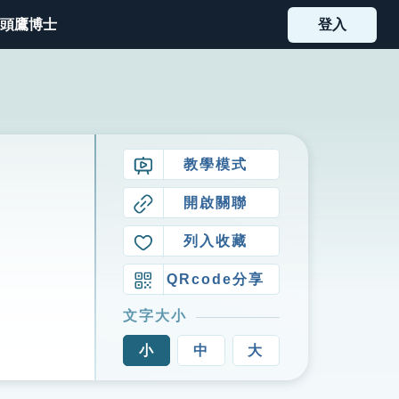
頭鷹博士
登入
教學模式
開啟關聯
列入收藏
QRcode分享
文字大小
小
中
大