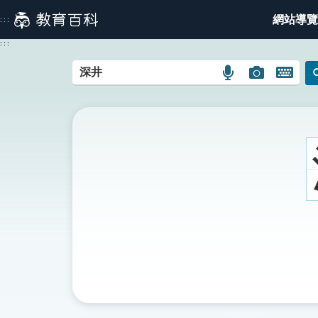
跳
網站導覽
:::
到
主
:::
要
內
語
圖
開
容
言
片
啟
搜
搜
鍵
尋
尋
盤
圖
圖
圖
示
示
示