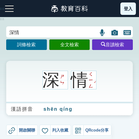
跳
登入
:::
到
主
:::
要
內
語
圖
開
容
注音索引圖示
筆畫索引圖示
部首索引表圖示
言
片
啟
詞條檢索
全文檢索
音讀檢索
搜
搜
鍵
尋
尋
盤
圖
圖
圖
示
示
示
深
情
ㄑ
ㄕ
ㄧ
ˊ
ㄣ
ㄥ
網站導覽
漢語拼音
shēn qíng
生字詞彙表
成語故事
開啟關聯
列入收藏
QRcode分享