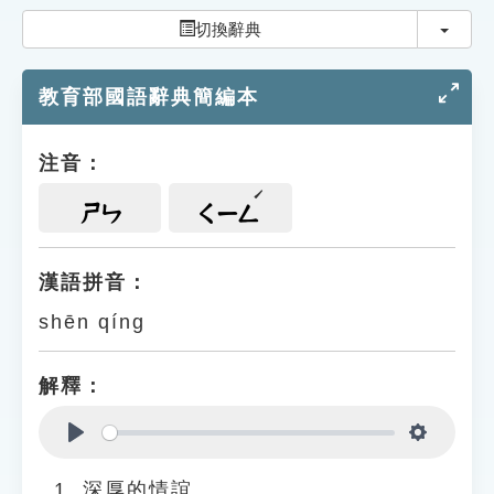
索引選單
切換
切換辭典
知識索引
教育部國語辭典簡編本
單字索引
生命大百科索引
注音：
遊戲專區
ㄕㄣ
ㄑㄧㄥ
教學應用
漢語拼音：
shēn qíng
貓頭鷹博士
解釋：
Play
Settings
深厚的情誼。