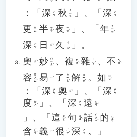
：「
深
秋
」、「
深
ㄑㄧㄡ
ㄕㄣ
ㄕㄣ
更
半
夜
」、「
年
ㄋㄧㄢˊ
ㄅㄢˋ
ㄧㄝˋ
ㄍㄥ
深
日
久
」。
ㄐㄧㄡˇ
ㄕㄣ
ㄖˋ
奧
妙
、
複
雜
、
不
ㄇㄧㄠˋ
ㄈㄨˋ
ㄗㄚˊ
ㄅㄨˋ
ㄠˋ
容
易
了
解
。
如
ㄖㄨㄥˊ
ㄌㄧㄠˇ
ㄐㄧㄝˇ
ㄖㄨˊ
ㄧˋ
：「
深
奧
」、「
深
ㄕㄣ
ㄕㄣ
ㄠˋ
度
」、「
深
遠
ㄉㄨˋ
ㄩㄢˇ
ㄕㄣ
」、「
這
句
話
的
ㄏㄨㄚˋ
˙ㄉㄜ
ㄓㄜˋ
ㄐㄩˋ
含
義
很
深
。」
ㄏㄢˊ
ㄏㄣˇ
ㄕㄣ
ㄧˋ