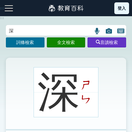
跳
登入
:::
到
主
:::
要
內
語
圖
開
容
注音索引圖示
筆畫索引圖示
部首索引表圖示
言
片
啟
詞條檢索
全文檢索
音讀檢索
搜
搜
鍵
尋
尋
盤
圖
圖
圖
示
示
示
深
ㄕ
網站導覽
ㄣ
生字詞彙表
成語故事