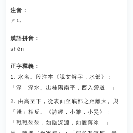
注音：
ㄕㄣ
漢語拼音：
shēn
正字釋義：
1. 水名。段注本《說文解字．水部》：
「深，深水。出桂陽南平，西入營道。」
2. 由高至下，從表面至底部之距離大。與
「淺」相反。《詩經．小雅．小旻》：
「戰戰兢兢，如臨深淵，如履薄冰。」