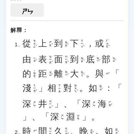
ㄕㄣ
解釋：
從
上
到
下
，
或
ㄘㄨㄥˊ
ㄒㄧㄚˋ
ㄏㄨㄛˋ
ㄕㄤˋ
ㄉㄠˋ
由
表
面
到
底
部
ㄅㄧㄠˇ
ㄇㄧㄢˋ
ㄧㄡˊ
ㄉㄠˋ
ㄉㄧˇ
ㄅㄨˋ
的
距
離
大
。
與
「
˙ㄉㄜ
ㄐㄩˋ
ㄌㄧˊ
ㄉㄚˋ
ㄩˇ
淺
」
相
對
。
如
：「
ㄑㄧㄢˇ
ㄉㄨㄟˋ
ㄒㄧㄤ
ㄖㄨˊ
深
井
」、「
深
海
ㄐㄧㄥˇ
ㄏㄞˇ
ㄕㄣ
ㄕㄣ
」、「
深
淵
」。
ㄕㄣ
ㄩㄢ
時
間
久
、
晚
。
如
ㄐㄧㄡˇ
ㄐㄧㄢ
ㄨㄢˇ
ㄖㄨˊ
ㄕˊ