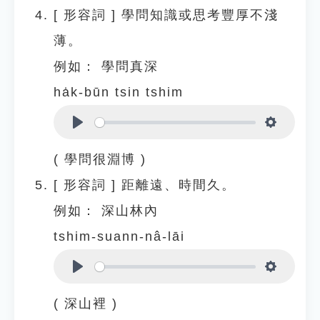
[
形容詞
]
學問知識或思考豐厚不淺
薄。
例如：
學問真深
ha̍k-būn tsin tshim
Play
Settings
( 學問很淵博 )
[
形容詞
]
距離遠、時間久。
例如：
深山林內
tshim-suann-nâ-lāi
Play
Settings
( 深山裡 )