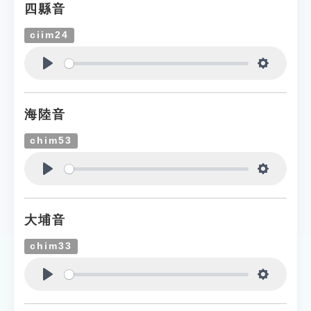
四縣音
ciim24
Play
Settings
海陸音
chim53
Play
Settings
大埔音
chim33
Play
Settings