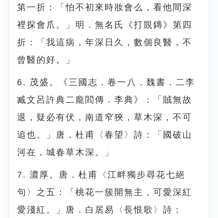
第一折：「怕不初來時妝會么，看他間深
裡探會爪。」明．無名氏《打覬鏄》第四
折：「我這病，年深日久，數個良醫，不
曾醫的好。」
6. 茂盛。《三國志．卷一八．魏書．二李
臧文呂許典二龐閻傳．李典》：「賊無故
退，疑必有伏，南道窄狹，草木深，不可
追也。」唐．杜甫〈春望〉詩：「國破山
河在，城春草木深。」
7. 濃厚。唐．杜甫〈江畔獨步尋花七絕
句〉之五：「桃花一簇開無主，可愛深紅
愛淺紅。」唐．白居易〈長恨歌〉詩：