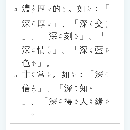
濃
厚
的
。
如
：「
ㄋㄨㄥˊ
˙ㄉㄜ
ㄏㄡˋ
ㄖㄨˊ
深
厚
」、「
深
交
ㄐㄧㄠ
ㄏㄡˋ
ㄕㄣ
ㄕㄣ
」、「
深
刻
」、「
ㄎㄜˋ
ㄕㄣ
深
情
」、「
深
藍
ㄑㄧㄥˊ
ㄌㄢˊ
ㄕㄣ
ㄕㄣ
色
」。
ㄙㄜˋ
非
常
。
如
：「
深
ㄔㄤˊ
ㄖㄨˊ
ㄈㄟ
ㄕㄣ
信
」、「
深
知
ㄒㄧㄣˋ
ㄕㄣ
ㄓ
」、「
深
得
人
緣
ㄉㄜˊ
ㄖㄣˊ
ㄩㄢˊ
ㄕㄣ
」。