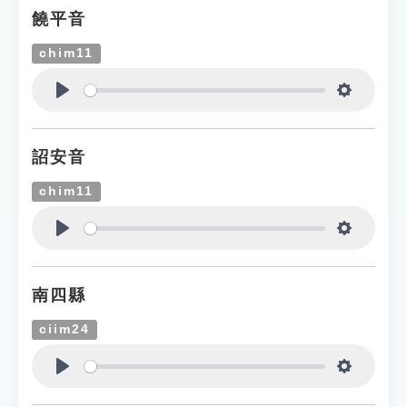
饒平音
chim11
Play
Settings
詔安音
chim11
Play
Settings
南四縣
ciim24
Play
Settings