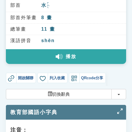
索引選單
ㄕㄨㄟˇ
部首
水
知識索引
部首外筆畫
8
畫
單字索引
總筆畫
11
畫
生命大百科索引
漢語拼音
shēn
遊戲專區
播放
教學應用
開啟關聯
列入收藏
QRcode分享
貓頭鷹博士
切換
切換辭典
教育部國語小字典
注音：