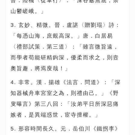
晉．陸機〈從軍行〉：「深谷邈無底，崇
山鬱嵯峨。」
3. 玄妙、精微。晉．盧諶〈贈劉琨〉詩：
「每憑山海，庶覿高深。」唐．白居易
〈禮部試策．第三道〉：「雖言微旨遠，
而學者苟能研精鉤深，優柔而求之，則壼
奧旨趣，將焉廋哉！」
4. 非常。漢．揚雄《法言．問道》：「深
知器械舟車宮室之為，則禮由己。」《野
叟曝言》第三八回：「汝弟平日所深惡痛
嫉者，是異端惑世，宦寺擅權。」
5. 形容時間長久。元．岳伯川《鐵拐李》