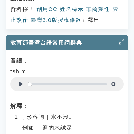
資料採「
創用CC-姓名標示-非商業性-禁
止改作 臺灣3.0版授權條款
」釋出
教育部臺灣台語常用詞辭典
音讀：
tshim
Play
Settings
解釋：
[
形容詞
]
水不淺。
例如：
遮的水誠深。