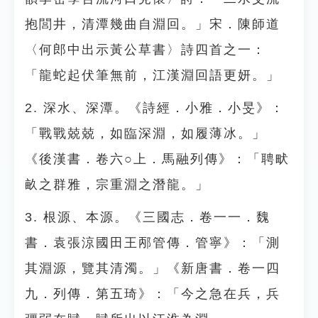
抱閭井，清潭幾曲自淵回。」宋．陳師道
〈何郎中出示黃公草書〉詩四首之一：
「龍蛇起伏筆無前，江漢淵回語更妍。」
2. 深水、深潭。《詩經．小雅．小旻》：
「戰戰兢兢，如臨深淵，如履薄冰。」
《後漢書．卷六○上．馬融列傳》：「聘畎
畝之群雅，宗重淵之潛龍。」
3. 根源、本源。《三國志．卷一一．魏
書．袁張涼國田王邴管傳．管寧》：「測
其淵源，覽其清濁。」《新唐書．卷一四
九．列傳．第五琦》：「今之急在兵，兵