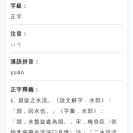
字級：
正字
注音：
ㄩㄢ
漢語拼音：
yuān
正字釋義：
1. 迴旋之水流。《說文解字．水部》：
「淵，回水也。」《字彙．水部》：
「淵，水盤旋處為淵。」宋．梅堯臣〈依
韻李密學合流河口見懷〉詩：「二水交流