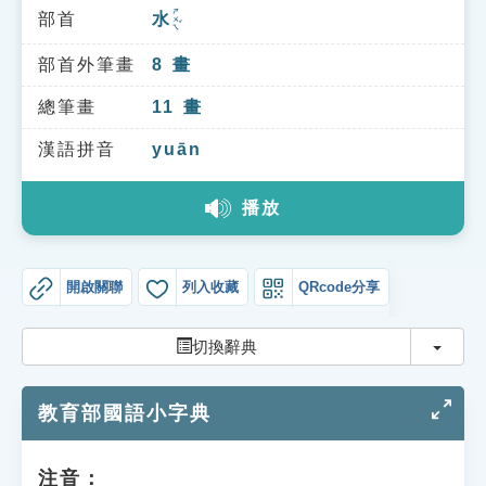
索引選單
ㄕㄨㄟˇ
部首
水
知識索引
部首外筆畫
8
畫
單字索引
總筆畫
11
畫
生命大百科索引
漢語拼音
yuān
遊戲專區
播放
教學應用
開啟關聯
列入收藏
QRcode分享
貓頭鷹博士
切換
切換辭典
教育部國語小字典
注音：