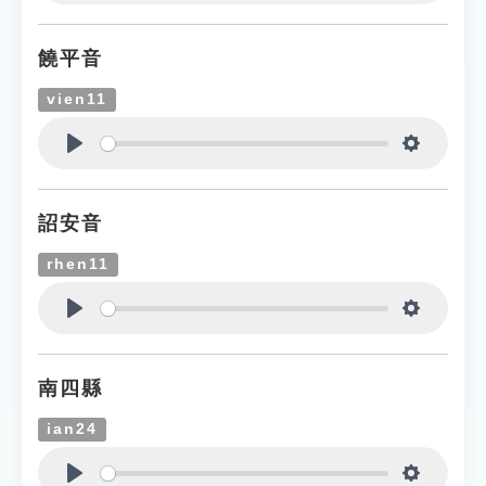
Play
Settings
饒平音
vien11
Play
Settings
詔安音
rhen11
Play
Settings
南四縣
ian24