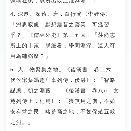
彊弱在賦，賦所出以江淮為淵。」
4. 深厚、深遠。唐．白行簡〈李娃傳〉：
「淵思寂慮，默想曩昔之藝業，可溫習
乎？」《儒林外史》第三五回：「莊尚志
所上的十策，朕細看，學問淵深。這人可
用為輔弼麼？」
5. 人、物聚集之地。《後漢書．卷二六．
伏侯宋蔡馮趙牟韋列傳．伏湛》：「智略
謀慮，朝之淵藪。」《後漢書．卷八○．文
苑列傳上．杜篤》：「獲無用之虜，不如
安有益之民；略荒裔之地，不如保殖五穀
之淵。」