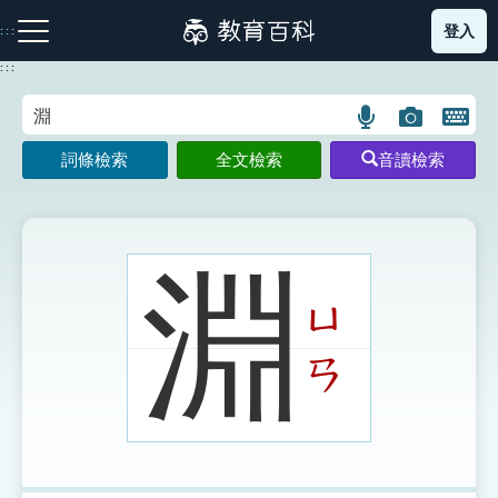
跳
登入
:::
到
主
:::
要
內
語
圖
開
容
注音索引圖示
筆畫索引圖示
部首索引表圖示
言
片
啟
詞條檢索
全文檢索
音讀檢索
搜
搜
鍵
尋
尋
盤
圖
圖
圖
示
示
示
淵
ㄩ
網站導覽
ㄢ
生字詞彙表
成語故事