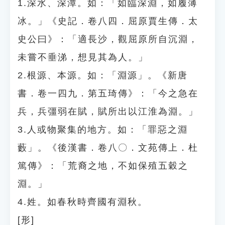
1.深水、深潭。如：「如臨深淵，如履薄
冰。」《史記．卷八四．屈原賈生傳．太
史公曰》：「適長沙，觀屈原所自沉淵，
未嘗不垂涕，想見其為人。」
2.根源、本源。如：「淵源」。《新唐
書．卷一四九．第五琦傳》：「今之急在
兵，兵彊弱在賦，賦所出以江淮為淵。」
3.人或物聚集的地方。如：「罪惡之淵
藪」。《後漢書．卷八〇．文苑傳上．杜
篤傳》：「荒裔之地，不如保殖五穀之
淵。」
4.姓。如春秋時齊國有淵秋。
[形]