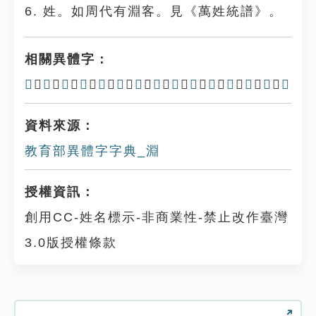
6. 姓。如周代有淵客。見《萬姓統譜》。
相關異體字：
𣶒
、
囦
、
𣴺
、
渊
、
渁
、
𠝃
、
𡆼
、
𣴸
、
渆
、
𣾬
、
㶜
、
灁
、
𤀵
、
𡇋
、
㴊
資料來源：
教育部異體字字典_淵
授權資訊：
創用CC-姓名標示-非商業性-禁止改作臺灣
3.0版授權條款