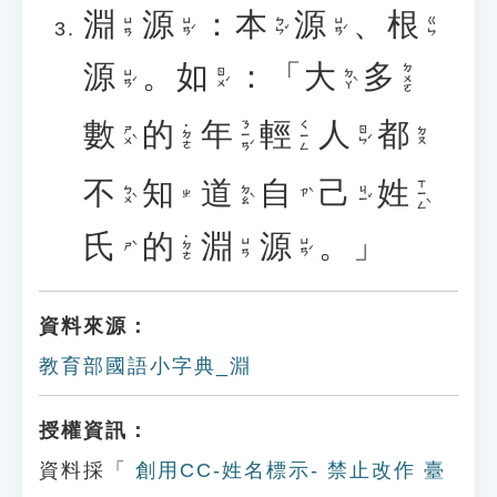
淵
源
：
本
源
、
根
ㄩㄢˊ
ㄅㄣˇ
ㄩㄢˊ
ㄩㄢ
ㄍㄣ
源
。
如
：「
大
多
ㄉㄨㄛ
ㄩㄢˊ
ㄖㄨˊ
ㄉㄚˋ
數
的
年
輕
人
都
ㄋㄧㄢˊ
ㄑㄧㄥ
˙ㄉㄜ
ㄕㄨˋ
ㄖㄣˊ
ㄉㄡ
不
知
道
自
己
姓
ㄒㄧㄥˋ
ㄅㄨˋ
ㄉㄠˋ
ㄐㄧˇ
ㄗˋ
ㄓ
氏
的
淵
源
。」
˙ㄉㄜ
ㄩㄢˊ
ㄩㄢ
ㄕˋ
資料來源：
教育部國語小字典_淵
授權資訊：
資料採「
創用CC-姓名標示- 禁止改作 臺