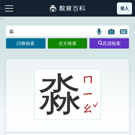
跳
登入
:::
到
主
:::
要
內
語
圖
開
容
注音索引圖示
筆畫索引圖示
部首索引表圖示
言
片
啟
詞條檢索
全文檢索
音讀檢索
搜
搜
鍵
尋
尋
盤
圖
圖
圖
示
示
示
淼
ㄇ
ㄧ
網站導覽
ˇ
ㄠ
生字詞彙表
成語故事