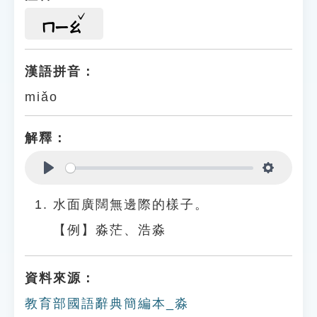
ㄇㄧㄠ
漢語拼音：
miǎo
解釋：
Play
Settings
水面廣闊無邊際的樣子。
【例】淼茫、浩淼
資料來源：
教育部國語辭典簡編本_淼