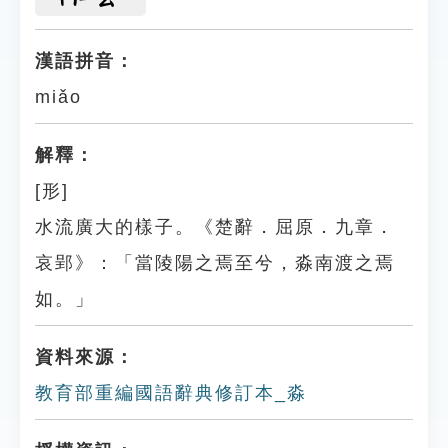
漢語拼音：
miǎo
解釋：
[形]
水流廣大的樣子。《楚辭．屈原．九章．
哀郢》：「當陵陽之焉至兮，淼南渡之焉
如。」
資料來源：
教育部重編國語辭典修訂本_淼