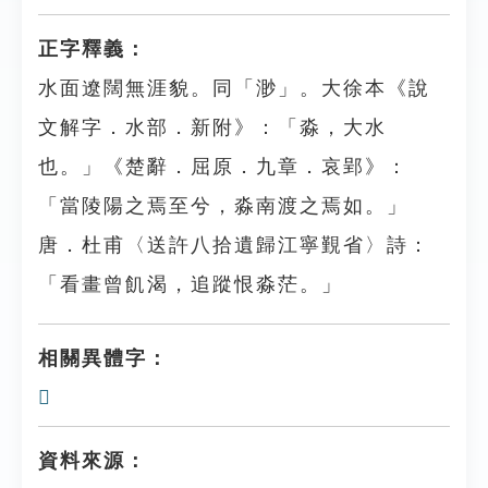
正字釋義：
水面遼闊無涯貌。同「渺」。大徐本《說
文解字．水部．新附》：「淼，大水
也。」《楚辭．屈原．九章．哀郢》：
「當陵陽之焉至兮，淼南渡之焉如。」
唐．杜甫〈送許八拾遺歸江寧覲省〉詩：
「看畫曾飢渴，追蹤恨淼茫。」
相關異體字：
𣳭
資料來源：