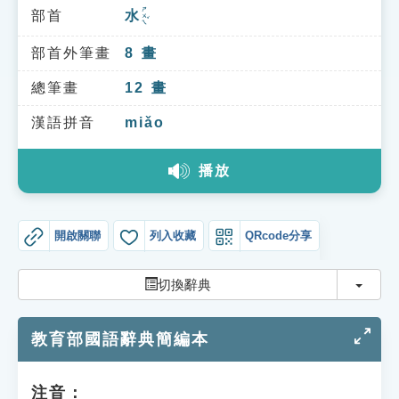
索引選單
ㄕㄨㄟˇ
部首
水
知識索引
部首外筆畫
8
畫
單字索引
總筆畫
12
畫
生命大百科索引
漢語拼音
miǎo
遊戲專區
播放
教學應用
開啟關聯
列入收藏
QRcode分享
貓頭鷹博士
切換
切換辭典
教育部國語辭典簡編本
注音：