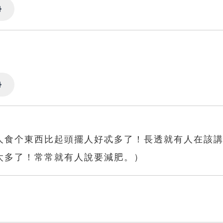
Settings
Settings
人食个東西比起頭擺人好忒多了！長透就有人在該
太多了！常常就有人說要減肥。）