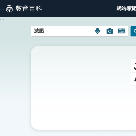
跳
網站導覽
:::
到
主
:::
要
內
語
圖
開
容
言
片
啟
搜
搜
鍵
尋
尋
盤
圖
圖
圖
示
示
示