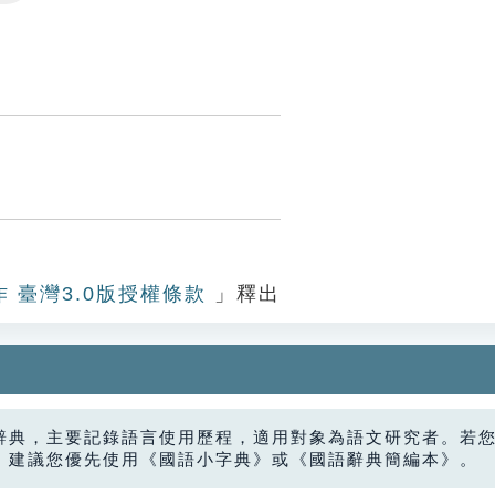
Settings
作 臺灣3.0版授權條款
」釋出
辭典，主要記錄語言使用歷程，適用對象為語文研究者。若
，建議您優先使用《國語小字典》或《國語辭典簡編本》。