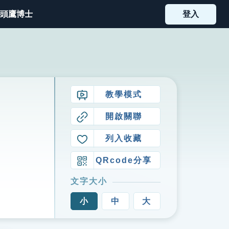
頭鷹博士
登入
教學模式
開啟關聯
列入收藏
QRcode分享
文字大小
小
中
大