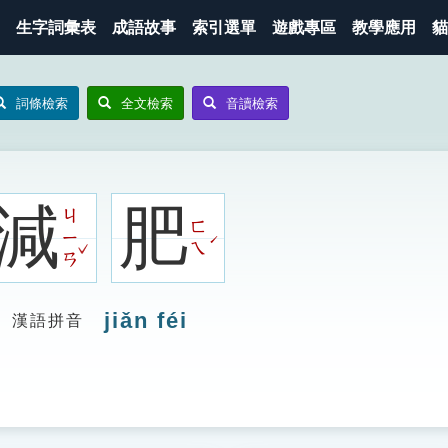
生字詞彙表
成語故事
索引選單
遊戲專區
教學應用
貓
詞條檢索
全文檢索
音讀檢索
減
肥
ㄐ
ㄈ
ㄧ
ˊ
ˇ
ㄟ
ㄢ
jiǎn féi
漢語拼音