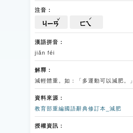
注音：
ㄐㄧㄢ
ㄈㄟ
漢語拼音：
jiǎn féi
解釋：
減輕體重。如：「多運動可以減肥。
資料來源：
教育部重編國語辭典修訂本_減肥
授權資訊：