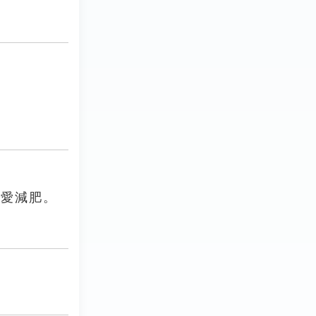
講愛減肥。