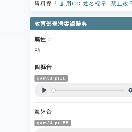
資料採「
創用CC-姓名標示- 禁止改
教育部臺灣客語辭典
屬性：
動
四縣音
gam31 pi11
Play
海陸音
gam24 pui55