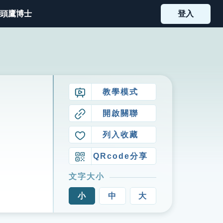
頭鷹博士
登入
教學模式
開啟關聯
列入收藏
QRcode分享
文字大小
小
中
大