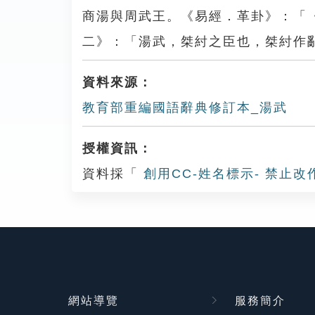
商湯與周武王。《易經．革卦》：「
二》：「湯武，桀紂之臣也，桀紂作
資料來源：
教育部重編國語辭典修訂本_湯武
授權資訊：
資料採「
創用CC-姓名標示- 禁止改
網站導覽
服務簡介