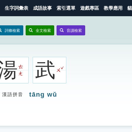
生字詞彙表
成語故事
索引選單
遊戲專區
教學應用
貓
詞條檢索
全文檢索
音讀檢索
湯
武
ㄊ
ˇ
ㄨ
ㄤ
tāng wǔ
漢語拼音