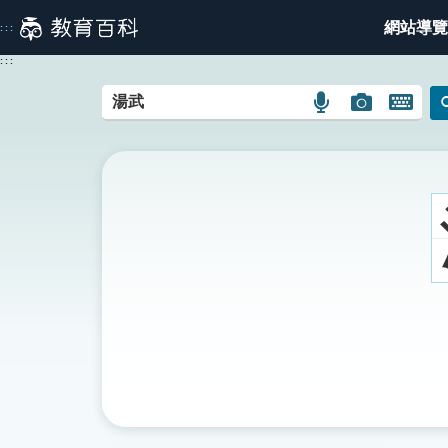
跳
網站導覽
:::
到
主
:::
要
內
語
圖
開
容
言
片
啟
搜
搜
鍵
尋
尋
盤
圖
圖
圖
示
示
示