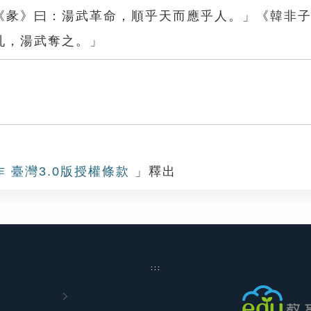
《彖》曰：湯武革命，順乎天而應乎人。」《韓非
亂，湯武奪之。」
作 臺灣3.0版授權條款
」釋出
:::