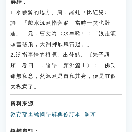
解釋：
1.水發源的地方。唐．羅虬〈比紅兒〉
詩：「戲水源頭指舊蹤，當時一笑也難
逢。」元．曹文晦〈水車歌〉：「浪走源
頭雪霰飛，天翻腳底風雷起。」
2.泛指事情的根源、出發點。《朱子語
類．卷四一．論語．顏淵篇上》：「佛氏
雖無私意，然源頭是自私其身，便是有個
大私意了。」
資料來源：
教育部重編國語辭典修訂本_源頭
授權資訊：