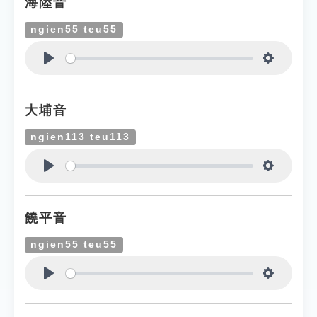
海陸音
ngien55 teu55
Play
Settings
大埔音
ngien113 teu113
Play
Settings
饒平音
ngien55 teu55
Play
Settings