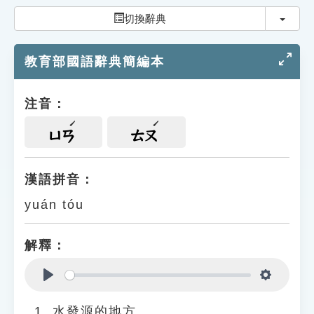
索引選單
切換
切換辭典
知識索引
教育部國語辭典簡編本
單字索引
生命大百科索引
注音：
遊戲專區
ㄩㄢ
ㄊㄡ
教學應用
漢語拼音：
yuán tóu
貓頭鷹博士
解釋：
Play
Settings
水發源的地方。