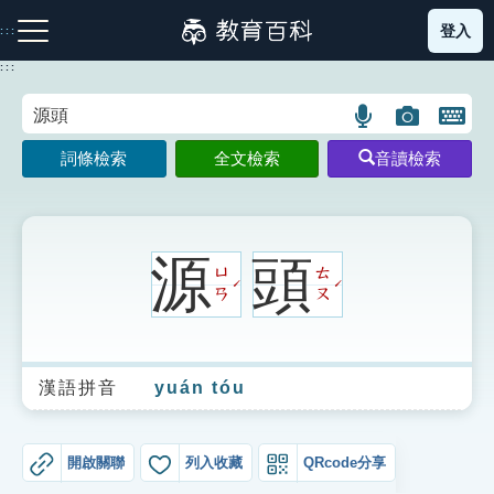
跳
登入
:::
到
主
:::
要
內
語
圖
開
容
注音索引圖示
筆畫索引圖示
部首索引表圖示
言
片
啟
詞條檢索
全文檢索
音讀檢索
搜
搜
鍵
尋
尋
盤
圖
圖
圖
示
示
示
源
頭
ㄩ
ㄊ
ˊ
ˊ
ㄢ
ㄡ
網站導覽
漢語拼音
yuán tóu
生字詞彙表
成語故事
開啟關聯
列入收藏
QRcode分享