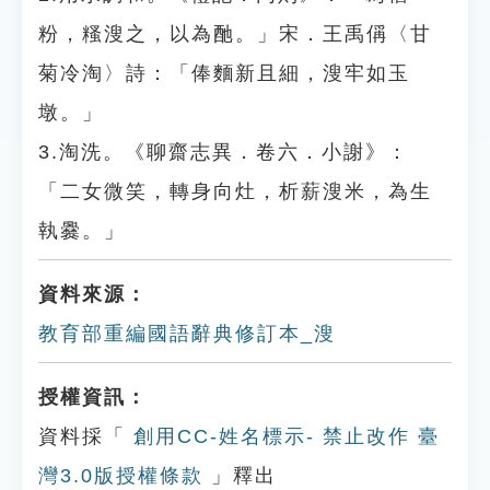
粉，糔溲之，以為酏。」宋．王禹偁〈甘
菊冷淘〉詩：「俸麵新且細，溲牢如玉
墩。」
3.淘洗。《聊齋志異．卷六．小謝》：
「二女微笑，轉身向灶，析薪溲米，為生
執爨。」
資料來源：
教育部重編國語辭典修訂本_溲
授權資訊：
資料採「
創用CC-姓名標示- 禁止改作 臺
灣3.0版授權條款
」釋出