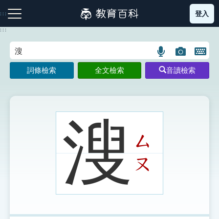
跳
登入
:::
到
主
:::
要
內
語
圖
開
容
注音索引圖示
筆畫索引圖示
部首索引表圖示
言
片
啟
詞條檢索
全文檢索
音讀檢索
搜
搜
鍵
尋
尋
盤
圖
圖
圖
示
示
示
溲
ㄙ
網站導覽
ㄡ
生字詞彙表
成語故事