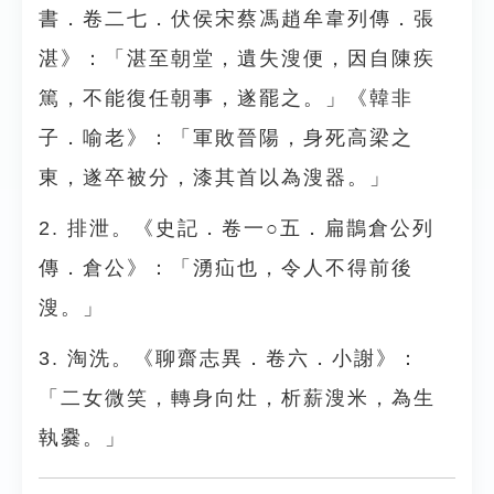
書．卷二七．伏侯宋蔡馮趙牟韋列傳．張
湛》：「湛至朝堂，遺失溲便，因自陳疾
篤，不能復任朝事，遂罷之。」《韓非
子．喻老》：「軍敗晉陽，身死高梁之
東，遂卒被分，漆其首以為溲器。」
2. 排泄。《史記．卷一○五．扁鵲倉公列
傳．倉公》：「湧疝也，令人不得前後
溲。」
3. 淘洗。《聊齋志異．卷六．小謝》：
「二女微笑，轉身向灶，析薪溲米，為生
執爨。」