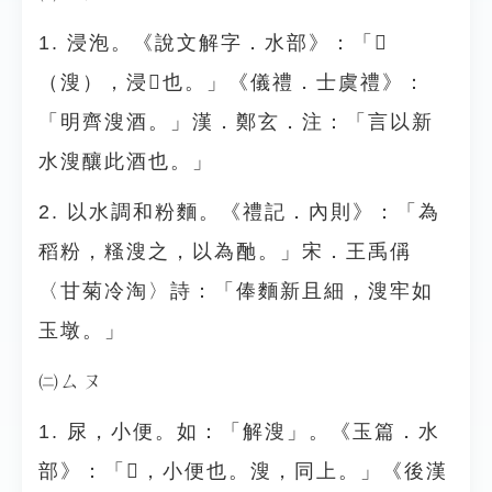
1. 浸泡。《說文解字．水部》：「𣸈
（溲），浸󳆖也。」《儀禮．士虞禮》：
「明齊溲酒。」漢．鄭玄．注：「言以新
水溲釀此酒也。」
2. 以水調和粉麵。《禮記．內則》：「為
稻粉，糔溲之，以為酏。」宋．王禹偁
〈甘菊冷淘〉詩：「俸麵新且細，溲牢如
玉墩。」
㈡ㄙㄡ
1. 尿，小便。如：「解溲」。《玉篇．水
部》：「𣸈，小便也。溲，同上。」《後漢