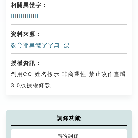
相關異體字：
𢅢
、
𣸈
、
𦦼
、
洃
資料來源：
教育部異體字字典_溲
授權資訊：
創用CC-姓名標示-非商業性-禁止改作臺灣
3.0版授權條款
詞條功能
轉寄詞條