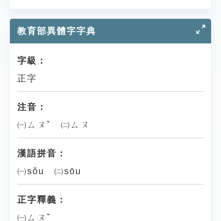
教育部異體字字典
字級：
正字
注音：
㈠ㄙㄡˇ ㈡ㄙㄡ
漢語拼音：
㈠sǒu ㈡sōu
正字釋義：
㈠ㄙㄡˇ