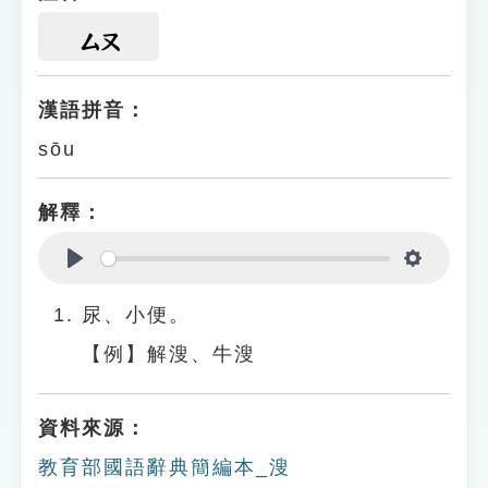
ㄙㄡ
漢語拼音：
sōu
解釋：
Play
Settings
尿、小便。
【例】解溲、牛溲
資料來源：
教育部國語辭典簡編本_溲