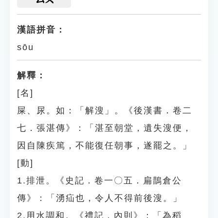
漢語拼音：
sōu
解釋：
[名]
屎、尿。如：「解溲」。《後漢書．卷二
七．張湛傳》：「湛至朝堂，遺失溲便，
因自陳疾篤，不能復任朝事，遂罷之。」
[動]
1.排泄。《史記．卷一〇五．扁鵲倉公
傳》：「湧疝也，令人不得前後溲。」
2.用水調和。《禮記．內則》：「為稻