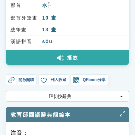
索引選單
ㄕㄨㄟˇ
部首
水
知識索引
部首外筆畫
10
畫
單字索引
總筆畫
13
畫
生命大百科索引
漢語拼音
sōu
遊戲專區
播放
教學應用
開啟關聯
列入收藏
QRcode分享
貓頭鷹博士
切換
切換辭典
教育部國語辭典簡編本
注音：