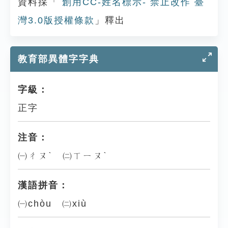
資料採「
創用CC-姓名標示- 禁止改作 臺
灣3.0版授權條款
」釋出
教育部異體字字典
字級：
正字
注音：
㈠ㄔㄡˋ ㈡ㄒㄧㄡˋ
漢語拼音：
㈠chòu ㈡xiù