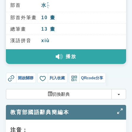
索引選單
ㄕㄨㄟˇ
部首
水
知識索引
部首外筆畫
10
畫
單字索引
總筆畫
13
畫
生命大百科索引
漢語拼音
xiù
遊戲專區
播放
教學應用
開啟關聯
列入收藏
QRcode分享
貓頭鷹博士
切換
切換辭典
教育部國語辭典簡編本
注音：