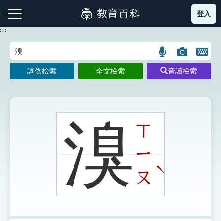
跳
登入
:::
到
主
:::
要
內
語
圖
開
容
注音索引圖示
筆畫索引圖示
部首索引表圖示
言
片
啟
詞條檢索
全文檢索
音讀檢索
搜
搜
鍵
尋
尋
盤
圖
圖
圖
示
示
示
溴
ㄒ
ㄧ
網站導覽
ˋ
ㄡ
生字詞彙表
成語故事