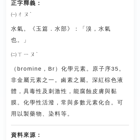
正字釋義：
㈠ㄔㄡˋ
水氣。《玉篇．水部》：「溴，水氣
也。」
㈡ㄒㄧㄡˋ
（bromine，Br）化學元素。原子序35。
非金屬元素之一。鹵素之屬。深紅棕色液
體，具毒性及刺激性，能腐蝕皮膚與黏
膜。化學性活潑，常與多數元素化合。可
用以製藥物、染料等。
資料來源：