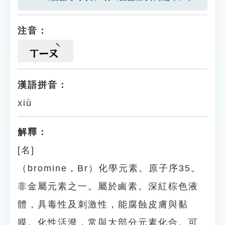
注音：
ㄒㄧㄡ
漢語拼音：
xiù
解釋：
[名]
（bromine，Br）化學元素。原子序35。
非金屬元素之一。屬於鹵素。深紅棕色液
體，具毒性及刺激性，能腐蝕皮膚與黏
膜。化性活潑，常與大部分元素化合。可