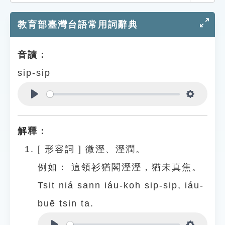
索引選單
教育部臺灣台語常用詞辭典
知識索引
單字索引
音讀：
生命大百科索引
sip-sip
遊戲專區
Play
Settings
教學應用
解釋：
貓頭鷹博士
[
形容詞
]
微溼、溼潤。
例如：
這領衫猶閣溼溼，猶未真焦。
Tsit niá sann iáu-koh sip-sip, iáu-
buē tsin ta.