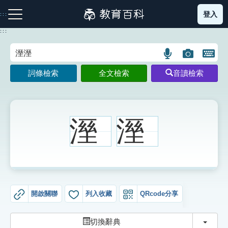
跳
登入
:::
到
主
:::
要
內
語
圖
開
容
注音索引圖示
筆畫索引圖示
部首索引表圖示
言
片
啟
詞條檢索
全文檢索
音讀檢索
搜
搜
鍵
尋
尋
盤
圖
圖
圖
示
示
示
溼
溼
網站導覽
生字詞彙表
開啟關聯
列入收藏
QRcode分享
成語故事
切換
切換辭典