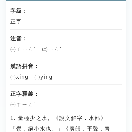
字級：
正字
注音：
㈠ㄒㄧㄥˊ ㈡ㄧㄥˊ
漢語拼音：
㈠xíng ㈡yíng
正字釋義：
㈠ㄒㄧㄥˊ
1. 量極少之水。《說文解字．水部》：
「滎，絕小水也。」《廣韻．平聲．青