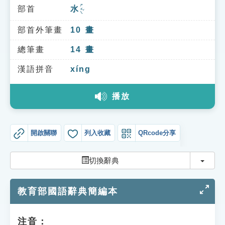
索引選單
ㄕㄨㄟˇ
部首
水
知識索引
部首外筆畫
10
畫
單字索引
總筆畫
14
畫
生命大百科索引
漢語拼音
xíng
遊戲專區
播放
教學應用
開啟關聯
列入收藏
QRcode分享
貓頭鷹博士
切換
切換辭典
教育部國語辭典簡編本
注音：