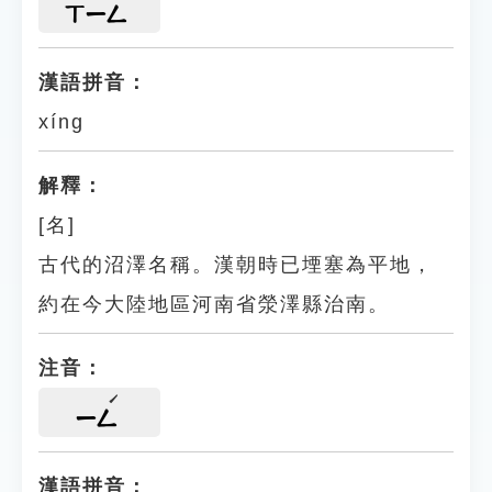
ㄒㄧㄥ
漢語拼音：
xíng
解釋：
[名]
古代的沼澤名稱。漢朝時已堙塞為平地，
約在今大陸地區河南省滎澤縣治南。
注音：
ㄧㄥ
漢語拼音：