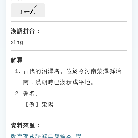
ㄒㄧㄥ
漢語拼音：
xíng
解釋：
古代的沼澤名。位於今河南滎澤縣治
南，漢朝時已淤積成平地。
縣名。
【例】滎陽
資料來源：
教育部國語辭典簡編本_滎