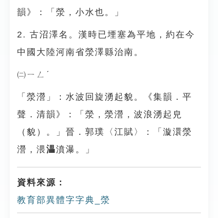
韻》：「滎，小水也。」
2. 古沼澤名。漢時已堙塞為平地，約在今
中國大陸河南省滎澤縣治南。
㈡ㄧㄥˊ
「滎瀯」：水波回旋湧起貌。《集韻．平
聲．清韻》：「滎，滎瀯，波浪湧起皃
（貌）。」晉．郭璞〈江賦〉：「漩澴滎
瀯，渨
㵽
濆瀑。」
資料來源：
教育部異體字字典_滎