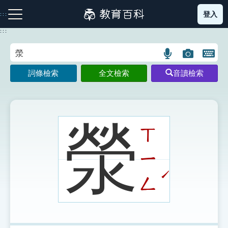
跳
登入
:::
到
主
:::
要
內
語
圖
開
容
注音索引圖示
筆畫索引圖示
部首索引表圖示
言
片
啟
詞條檢索
全文檢索
音讀檢索
搜
搜
鍵
尋
尋
盤
圖
圖
圖
示
示
示
滎
ㄒ
ㄧ
網站導覽
ˊ
ㄥ
生字詞彙表
成語故事