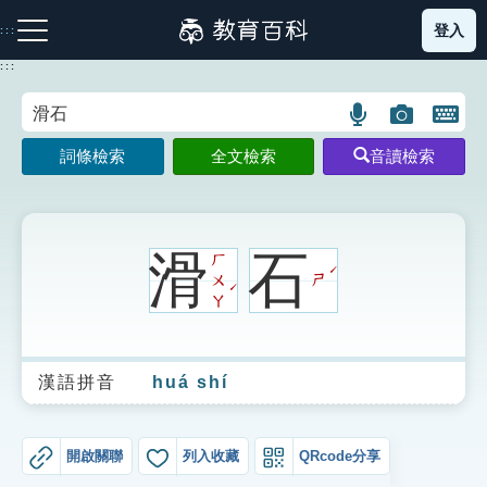
跳
登入
:::
到
主
:::
要
內
語
圖
開
容
注音索引圖示
筆畫索引圖示
部首索引表圖示
言
片
啟
詞條檢索
全文檢索
音讀檢索
搜
搜
鍵
尋
尋
盤
圖
圖
圖
示
示
示
滑
石
ㄏ
ˊ
ㄨ
ㄕ
ˊ
ㄚ
網站導覽
漢語拼音
huá shí
生字詞彙表
成語故事
開啟關聯
列入收藏
QRcode分享