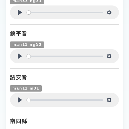
man33 ng31
Play
Settings
饒平音
man11 ng53
Play
Settings
詔安音
man11 m31
Play
Settings
南四縣