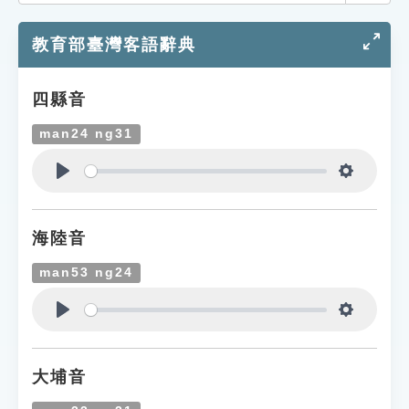
索引選單
教育部臺灣客語辭典
知識索引
單字索引
四縣音
生命大百科索引
man24 ng31
遊戲專區
Play
Settings
教學應用
海陸音
貓頭鷹博士
man53 ng24
Play
Settings
大埔音