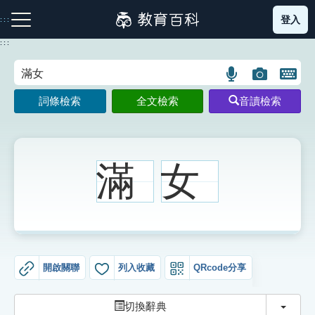
跳
登入
:::
到
主
:::
要
內
語
圖
開
容
注音索引圖示
筆畫索引圖示
部首索引表圖示
言
片
啟
詞條檢索
全文檢索
音讀檢索
搜
搜
鍵
尋
尋
盤
圖
圖
圖
示
示
示
滿
女
網站導覽
生字詞彙表
開啟關聯
列入收藏
QRcode分享
成語故事
切換
切換辭典