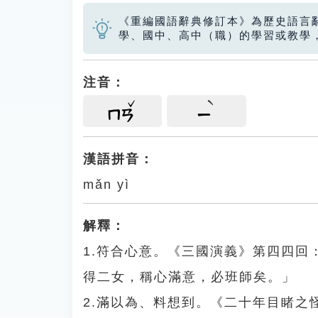
《重編國語辭典修訂本》為歷史語言
學、國中、高中（職）的學習或教學
注音：
ㄇㄢ
ㄧ
漢語拼音：
mǎn yì
解釋：
1.符合心意。《三國演義》第四四
得二女，稱心滿意，必班師矣。」
2.滿以為、料想到。《二十年目睹