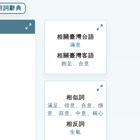
用詞辭典
相關臺灣台語
滿意
相關臺灣客語
飽足
、
合意
相似詞
滿足
、
得意
、
合意
、
愜
意
、
寫意
、
中意
、
稱心
相反詞
生氣