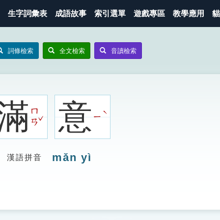
生字詞彙表
成語故事
索引選單
遊戲專區
教學應用
貓
詞條檢索
全文檢索
音讀檢索
滿
意
ㄇ
ˋ
ㄧ
ˇ
ㄢ
mǎn yì
漢語拼音