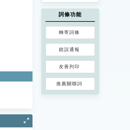
詞條功能
轉寄詞條
錯誤通報
友善列印
推薦關聯詞