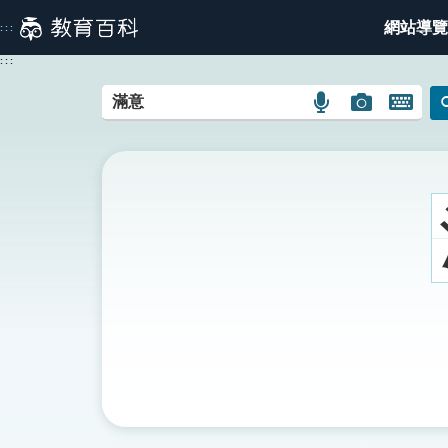
跳
網站導覽
:::
到
主
:::
要
內
語
圖
開
容
言
片
啟
搜
搜
鍵
尋
尋
盤
圖
圖
圖
示
示
示