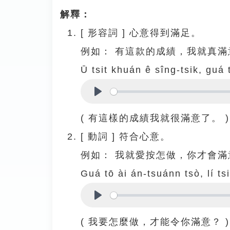
解釋：
[
形容詞
]
心意得到滿足。
例如：
有這款的成績，我就真滿
Ū tsit khuán ê sîng-tsik, guá 
Play
( 有這樣的成績我就很滿意了。 )
[
動詞
]
符合心意。
例如：
我就愛按怎做，你才會滿
Guá tō ài án-tsuánn tsò, lí t
Play
( 我要怎麼做，才能令你滿意？ )