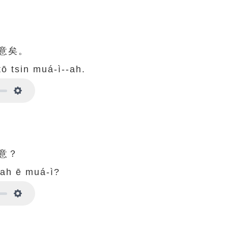
意矣。
tō tsin muá-ì--ah.
Settings
意？
siah ē muá-ì?
Settings