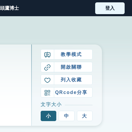
頭鷹博士
登入
教學模式
開啟關聯
列入收藏
QRcode分享
文字大小
小
中
大