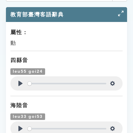
索引選單
教育部臺灣客語辭典
知識索引
單字索引
屬性：
生命大百科索引
動
遊戲專區
四縣音
教學應用
leu55 goi24
貓頭鷹博士
Play
Settings
海陸音
leu33 goi53