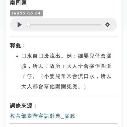
南四縣
leu55 goi24
Play
Settings
釋義：
口水自口邊流出。例：細嬰兒仔會漏
胲，所以﹝故所﹞大人全會摎佢圍涎
ㄚ仔。（小嬰兒常常會流口水，所以
大人都會幫他圍圍兜兜。）
詞條來源：
教育部臺灣客語辭典_漏胲