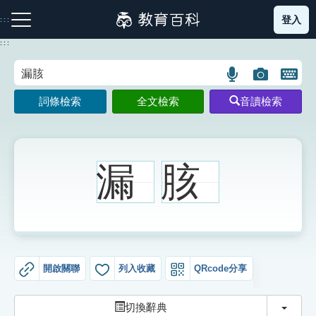
跳
登入
:::
到
主
:::
要
內
語
圖
開
容
注音索引圖示
筆畫索引圖示
部首索引表圖示
言
片
啟
詞條檢索
全文檢索
音讀檢索
搜
搜
鍵
尋
尋
盤
圖
圖
圖
示
示
示
漏
胲
網站導覽
生字詞彙表
開啟關聯
列入收藏
QRcode分享
成語故事
切換
切換辭典