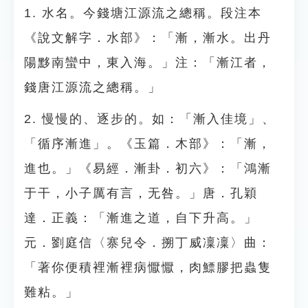
1. 水名。今錢塘江源流之總稱。段注本
《說文解字．水部》：「漸，漸水。出丹
陽黟南蠻中，東入海。」注：「漸江者，
錢唐江源流之總稱。」
2. 慢慢的、逐步的。如：「漸入佳境」、
「循序漸進」。《玉篇．木部》：「漸，
進也。」《易經．漸卦．初六》：「鴻漸
于干，小子厲有言，无咎。」唐．孔穎
達．正義：「漸進之道，自下升高。」
元．劉庭信〈寨兒令．搠丁威凜凜〉曲：
「著你便積裡漸裡病懨懨，肉鰾膠把蟲隻
難粘。」