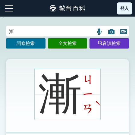
跳
登入
:::
到
主
:::
要
內
語
圖
開
容
注音索引圖示
筆畫索引圖示
部首索引表圖示
言
片
啟
詞條檢索
全文檢索
音讀檢索
搜
搜
鍵
尋
尋
盤
圖
圖
圖
示
示
示
漸
ㄐ
ㄧ
網站導覽
ˋ
ㄢ
生字詞彙表
成語故事