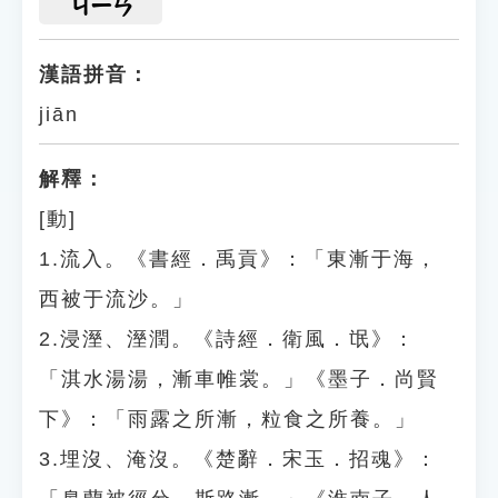
ㄐㄧㄢ
漢語拼音：
jiān
解釋：
[動]
1.流入。《書經．禹貢》：「東漸于海，
西被于流沙。」
2.浸溼、溼潤。《詩經．衛風．氓》：
「淇水湯湯，漸車帷裳。」《墨子．尚賢
下》：「雨露之所漸，粒食之所養。」
3.埋沒、淹沒。《楚辭．宋玉．招魂》：