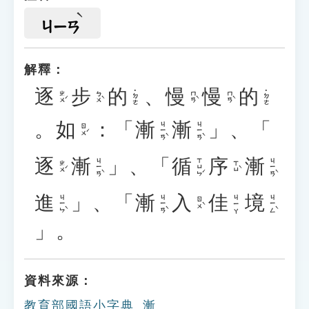
ㄐㄧㄢ
解釋：
逐
步
的
、
慢
慢
的
˙ㄉㄜ
˙ㄉㄜ
ㄓㄨˊ
ㄅㄨˋ
ㄇㄢˋ
ㄇㄢˋ
。
如
：「
漸
漸
」、「
ㄐㄧㄢˋ
ㄐㄧㄢˋ
ㄖㄨˊ
逐
漸
」、「
循
序
漸
ㄐㄧㄢˋ
ㄒㄩㄣˊ
ㄐㄧㄢˋ
ㄓㄨˊ
ㄒㄩˋ
進
」、「
漸
入
佳
境
ㄐㄧㄣˋ
ㄐㄧㄢˋ
ㄐㄧㄥˋ
ㄐㄧㄚ
ㄖㄨˋ
」。
資料來源：
教育部國語小字典_漸