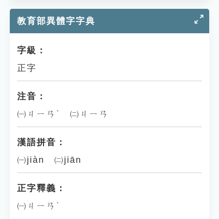
教育部異體字字典
字級：
正字
注音：
㈠ㄐㄧㄢˋ ㈡ㄐㄧㄢ
漢語拼音：
㈠jiàn ㈡jiān
正字釋義：
㈠ㄐㄧㄢˋ