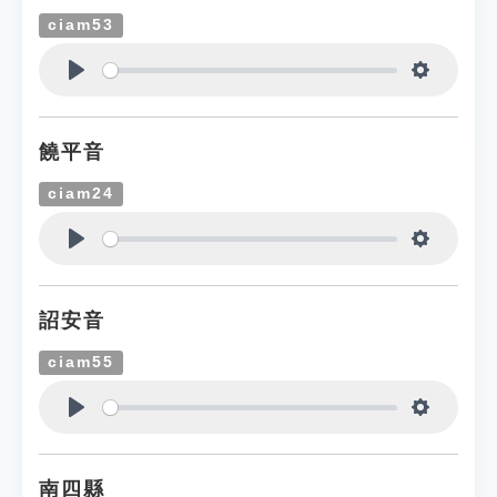
ciam53
Play
Settings
饒平音
ciam24
Play
Settings
詔安音
ciam55
Play
Settings
南四縣