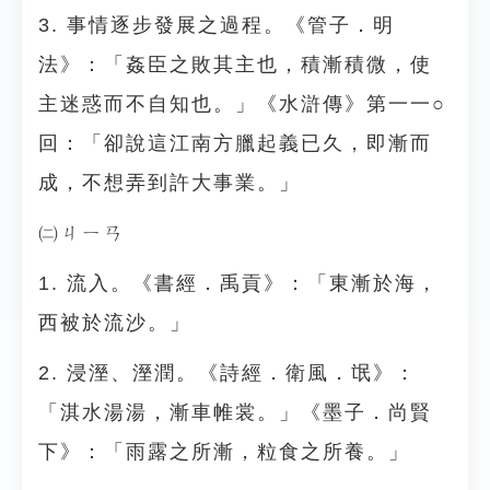
3. 事情逐步發展之過程。《管子．明
法》：「姦臣之敗其主也，積漸積微，使
主迷惑而不自知也。」《水滸傳》第一一○
回：「卻說這江南方臘起義已久，即漸而
成，不想弄到許大事業。」
㈡ㄐㄧㄢ
1. 流入。《書經．禹貢》：「東漸於海，
西被於流沙。」
2. 浸溼、溼潤。《詩經．衛風．氓》：
「淇水湯湯，漸車帷裳。」《墨子．尚賢
下》：「雨露之所漸，粒食之所養。」