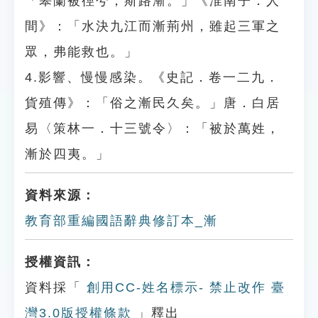
「皋蘭被徑兮，斯路漸。」《淮南子．人
間》：「水決九江而漸荊州，雖起三軍之
眾，弗能救也。」
4.影響、慢慢感染。《史記．卷一二九．
貨殖傳》：「俗之漸民久矣。」唐．白居
易〈策林一．十三號令〉：「被於萬姓，
漸於四夷。」
資料來源：
教育部重編國語辭典修訂本_漸
授權資訊：
資料採「
創用CC-姓名標示- 禁止改作 臺
灣3.0版授權條款
」釋出