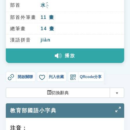
索引選單
ㄕㄨㄟˇ
部首
水
知識索引
部首外筆畫
11
畫
單字索引
總筆畫
14
畫
生命大百科索引
漢語拼音
jiàn
遊戲專區
播放
教學應用
開啟關聯
列入收藏
QRcode分享
貓頭鷹博士
切換
切換辭典
教育部國語小字典
注音：