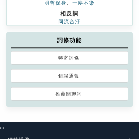
明哲保身
、
一塵不染
相反詞
同流合汙
詞條功能
轉寄詞條
錯誤通報
推薦關聯詞
:::