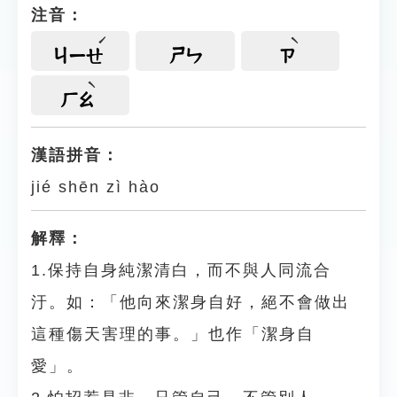
注音：
ㄐㄧㄝ
ㄕㄣ
ㄗ
ㄏㄠ
漢語拼音：
jié shēn zì hào
解釋：
1.保持自身純潔清白，而不與人同流合
汙。如：「他向來潔身自好，絕不會做出
這種傷天害理的事。」也作「潔身自
愛」。