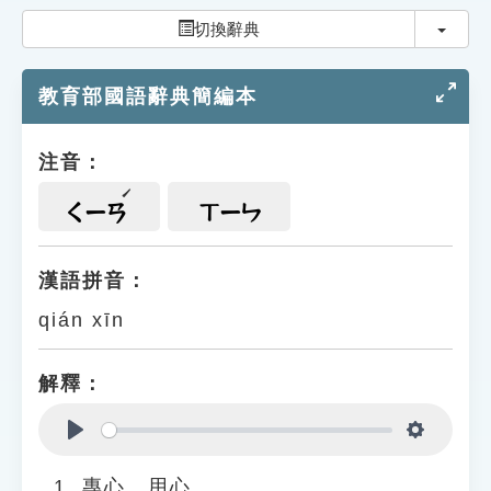
索引選單
切換
切換辭典
知識索引
教育部國語辭典簡編本
單字索引
生命大百科索引
注音：
遊戲專區
ㄑㄧㄢ
ㄒㄧㄣ
教學應用
漢語拼音：
qián xīn
貓頭鷹博士
解釋：
Play
Settings
專心、用心。