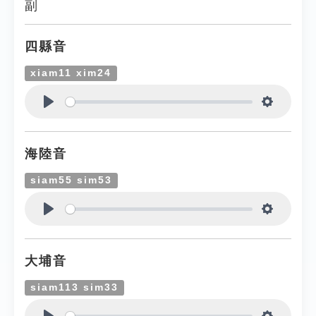
副
四縣音
xiam11 xim24
Play
Settings
海陸音
siam55 sim53
Play
Settings
大埔音
siam113 sim33