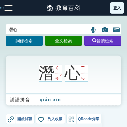
跳
登入
:::
到
主
:::
要
內
語
圖
開
容
注音索引圖示
筆畫索引圖示
部首索引表圖示
言
片
啟
詞條檢索
全文檢索
音讀檢索
搜
搜
鍵
尋
尋
盤
圖
圖
圖
示
示
示
潛
心
ㄑ
ㄒ
ㄧ
ㄧ
ˊ
ㄢ
ㄣ
網站導覽
漢語拼音
qián xīn
生字詞彙表
成語故事
開啟關聯
列入收藏
QRcode分享