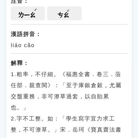
注音：
ㄌㄧㄠ
ㄘㄠ
漢語拼音：
liáo cǎo
解釋：
1.粗率，不仔細。《福惠全書．卷三．蒞
任部．親查閱》：「至于庫銀倉穀，尤屬
交盤重務，非可潦草過套，以自貽累
也。」
2.字不工整。如：「學生寫字宜力求工
整，不可潦草。」宋．岳珂《寶真齋法書