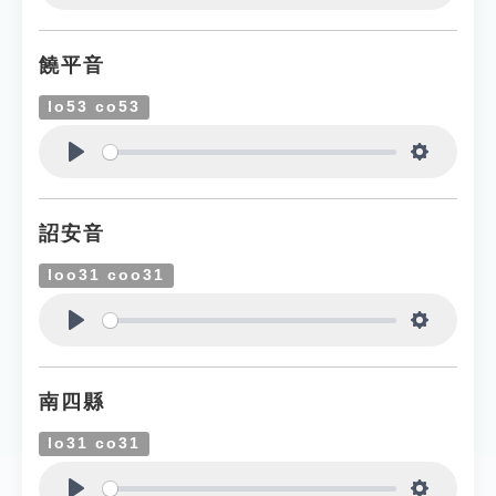
Play
Settings
饒平音
lo53 co53
Play
Settings
詔安音
loo31 coo31
Play
Settings
南四縣
lo31 co31