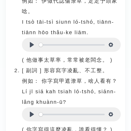
例如：
伊做代誌傷潦草，定定予頭家
唸。
I tsò tāi-tsì siunn ló-tshó, tiānn-
tiānn hōo thâu-ke liām.
Play
Settings
( 他做事太草率，常常被老闆念。 )
[
副詞
]
形容寫字凌亂、不工整。
例如：
你字寫甲遮潦草，啥人看有？
Lí jī siá kah tsiah ló-tshó, siánn-
lâng khuànn-ū?
Play
Settings
( 你字寫得這麼凌亂，誰看得懂？ )