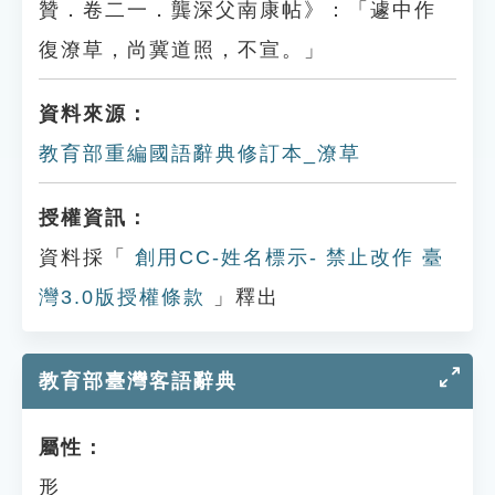
贊．卷二一．龔深父南康帖》：「遽中作
復潦草，尚冀道照，不宣。」
資料來源：
教育部重編國語辭典修訂本_潦草
授權資訊：
資料採「
創用CC-姓名標示- 禁止改作 臺
灣3.0版授權條款
」釋出
教育部臺灣客語辭典
屬性：
形