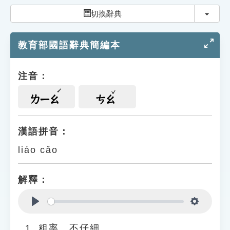
索引選單
切換
切換辭典
知識索引
教育部國語辭典簡編本
單字索引
生命大百科索引
注音：
遊戲專區
ㄌㄧㄠ
ㄘㄠ
教學應用
漢語拼音：
liáo cǎo
貓頭鷹博士
解釋：
Play
Settings
粗率、不仔細。