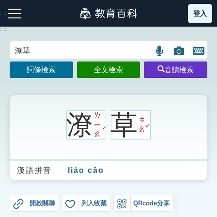
跳
登入
:::
到
主
:::
要
內
語
圖
開
容
注音索引圖示
筆畫索引圖示
部首索引表圖示
言
片
啟
詞條檢索
全文檢索
音讀檢索
搜
搜
鍵
尋
尋
盤
圖
圖
圖
示
示
示
潦
草
ㄌ
ㄘ
ˇ
ㄧ
ˊ
ㄠ
ㄠ
網站導覽
漢語拼音
liáo cǎo
生字詞彙表
成語故事
開啟關聯
列入收藏
QRcode分享