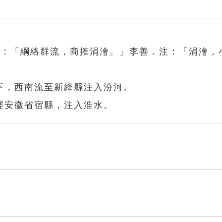
賦：「綱絡群流，商搉涓澮。」李善．注：「涓澮，
下，西南流至新絳縣注入汾河。
經安徽省宿縣，注入淮水。