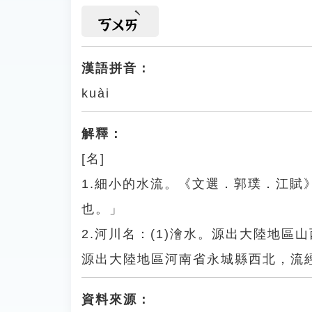
ㄎㄨㄞ
漢語拼音：
kuài
解釋：
[名]
1.細小的水流。《文選．郭璞．江
也。」
2.河川名：(1)澮水。源出大陸地區
源出大陸地區河南省永城縣西北，流
資料來源：