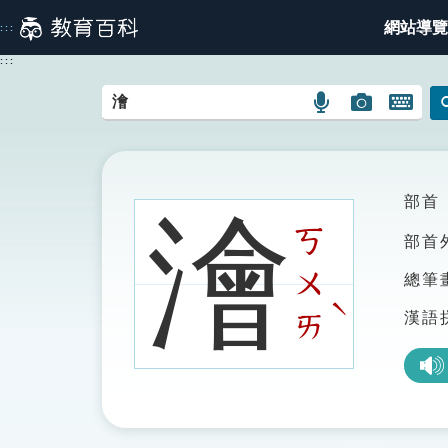
跳
網站導覽
:::
到
主
:::
要
內
語
圖
開
容
言
片
啟
搜
搜
鍵
尋
尋
盤
圖
圖
圖
部首
澮
示
示
示
ㄎ
部首
ㄨ
總筆
ˋ
漢語
ㄞ