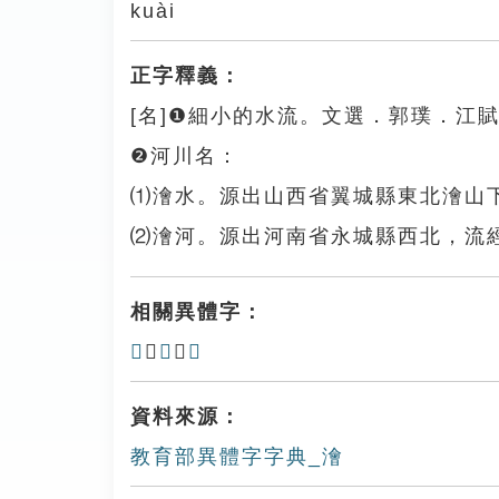
kuài
正字釋義：
[名]❶細小的水流。文選．郭璞．江
❷河川名：
⑴澮水。源出山西省翼城縣東北澮山
⑵澮河。源出河南省永城縣西北，流
相關異體字：
𣲸
、
𣴯
、
巜
資料來源：
教育部異體字字典_澮