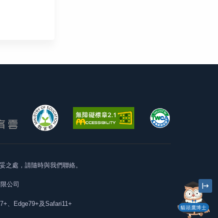
妥之處，請隨時與我們聯絡。
有限公司
57+、Edge79+及Safari11+
貓頭鷹博士