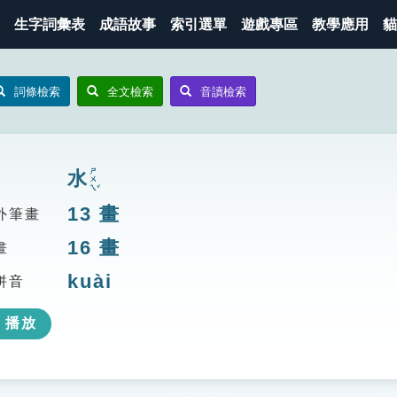
生字詞彙表
成語故事
索引選單
遊戲專區
教學應用
貓
詞條檢索
全文檢索
音讀檢索
ㄕㄨㄟˇ
水
13
畫
外筆畫
16
畫
畫
kuài
拼音
播放