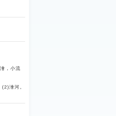
涓澮，小流
(2)澮河。