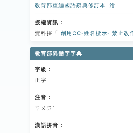
教育部重編國語辭典修訂本_澮
授權資訊：
資料採「
創用CC-姓名標示- 禁止改
教育部異體字字典
字級：
正字
注音：
ㄎㄨㄞˋ
漢語拼音：