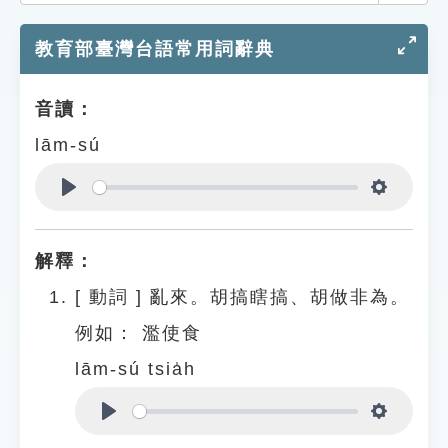
索引選單
教育部臺灣台語常用詞辭典
知識索引
單字索引
音讀：
生命大百科索引
lām-sú
遊戲專區
Play
Settings
教學應用
解釋：
貓頭鷹博士
[
動詞
]
亂來。胡搞瞎搞、胡做非為。
例如：
濫使食
lām-sú tsia̍h
Play
Settings