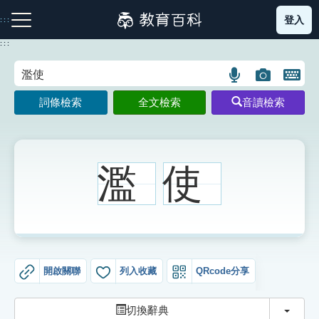
跳
登入
:::
到
主
:::
要
內
語
圖
開
容
注音索引圖示
筆畫索引圖示
部首索引表圖示
言
片
啟
詞條檢索
全文檢索
音讀檢索
搜
搜
鍵
尋
尋
盤
圖
圖
圖
示
示
示
濫
使
網站導覽
生字詞彙表
開啟關聯
列入收藏
QRcode分享
成語故事
切換
切換辭典