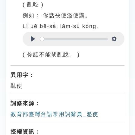
( 亂吃 )
例如：
你話袂使濫使講。
Lí uē bē-sái lām-sú kóng.
Play
Settings
( 你話不能胡亂說。 )
異用字：
亂使
詞條來源：
教育部臺灣台語常用詞辭典_濫使
授權資訊：