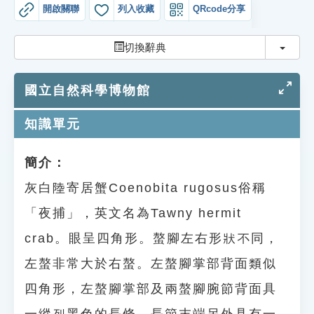
索引選單
開啟關聯
列入收藏
QRcode分享
知識索引
切換
切換辭典
單字索引
國立自然科學博物館
生命大百科索引
知識單元
遊戲專區
簡介：
教學應用
灰白陸寄居蟹Coenobita rugosus俗稱
貓頭鷹博士
「夜捕」，英文名為Tawny hermit
crab。眼呈四角形。螯腳左右形狀不同，
左螯非常大於右螯。左螯腳掌部背面類似
四角形，左螯腳掌部及兩螯腳腕節背面具